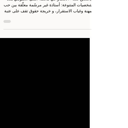
صفر
يحتضن فضاء الانتظار في محطة النقل العمومي هذه
الشخصيات المتنوعة: أستاذة غير مرسّمة معلّقة بين حب
المهنة وغياب الاستقرار، و خريجة حقوق تقف على عتبة
حلم بالعدالة أكبر من شروط واقعها، وعاملة تبحث في
الزواج عن نجاة اجتماعية، وامرأة تجمع القوارير
البلاستيكية كي تبقى على قيد الحياة، وعجوز تخلّى عنها
أبناؤها، ورجل يعمل ليلاً منهكًا بنفقة أبنائه وبطاحونة
العيش اليومي. تتقاطع هذه المصائر في فضاء يبدو خاليًا
من الزخارف لكنه ممتلئ بأجساد منهكة وصراعات
مضمرة، ما يجعل الركح يتحوّل إلى مرآ