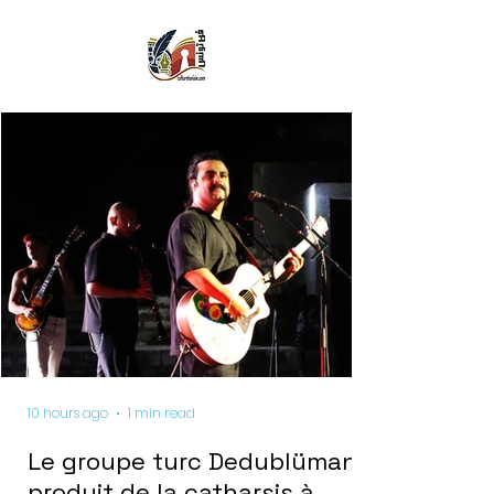
10 hours ago
1 min read
Le groupe turc Dedublüman
produit de la catharsis à