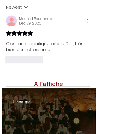
Rejaibi
simplement un ch
Newest
d’œuvre de ciném
Mourad Bouchnab
Dec 29, 2025
Rated 5 out of 5 stars.
C'est un magnifique article Dali, très 
bien écrit et exprimé !
Like
Reply
À l'affiche
11 hours ago