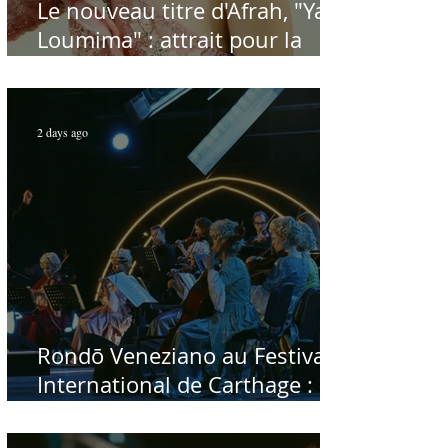
Le nouveau titre d'Afrah, "Ya
Loumima" : attrait pour la
reprise de l'icône algérienne
Rabah Driassa
2 days ago
Rondō Veneziano au Festival
International de Carthage :
enfin une rencontre avec le
public tunisien