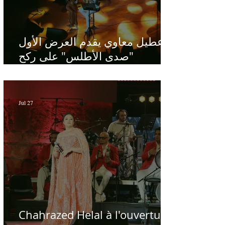
عطيل معاوي يقدم العرض الأول
"صدى الأطلس" على ركح
الحمامات : موسيقى تبحث عن
طابعها الخاص
Jul 27
Chahrazed Helal à l'ouverture