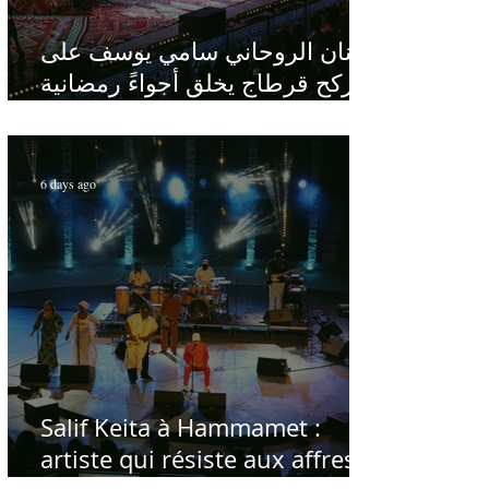
الفنان الروحاني سامي يوسف على
ركح قرطاج يخلق أجواءً رمضانية
في قلب الصيف
6 days ago
Salif Keita à Hammamet :
artiste qui résiste aux affres