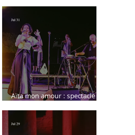
du temps
Jul 31
Aïta mon amour : spectacle
sublime à Hammamet
Jul 29