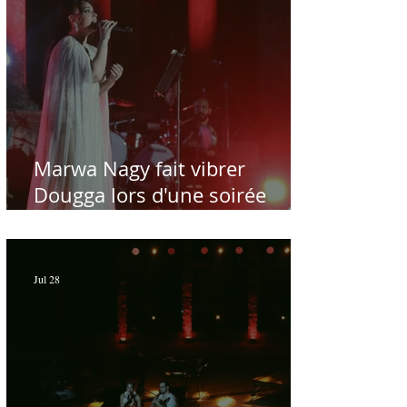
Marwa Nagy fait vibrer
Dougga lors d'une soirée
dédiée au maître Baligh
Hamdi - Par Sofien Manaï
Jul 28