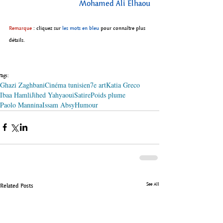
Mohamed Ali Elhaou
Remarque
 : cliquez sur 
les mots en bleu
 pour connaître plus 
détails.
Tags:
Ghazi Zaghbani
Cinéma tunisien
7e art
Katia Greco
Ibaa Hamli
Jihed Yahyaoui
Satire
Poids plume
Paolo Mannina
Issam Absy
Humour
See All
Related Posts