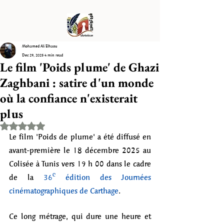
Mohamed Ali Elhaou
Dec 29, 2025
4 min read
Le film 'Poids plume' de Ghazi
Zaghbani : satire d'un monde
où la confiance n'existerait
plus
Rated NaN out of 5 stars.
Le film 'Poids de plume' a été diffusé en 
avant-première le 18 décembre 2025 au 
Colisée à Tunis vers 19 h 00 dans le cadre 
de la 
36ᵉ édition des Journées 
cinématographiques de Carthage
. 
Ce long métrage, qui dure une heure et 