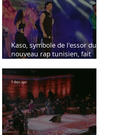
Kaso, symbole de l'essor du
nouveau rap tunisien, fait
salle comble au Festival
international de Sfax - Par
Sofien Manaï
5 days ago