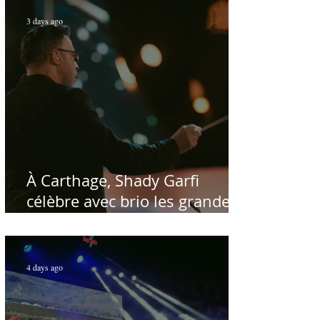
3 days ago
À Carthage, Shady Garfi
célèbre avec brio les grandes
voix de la chanson nationale -
Par Sofien Manaï
4 days ago