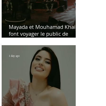
Mayada et Mouhamad Khairy
font voyager le public de
Carthage dans la gloire du
chant et de la musique arabes
d'antan
1 day ago