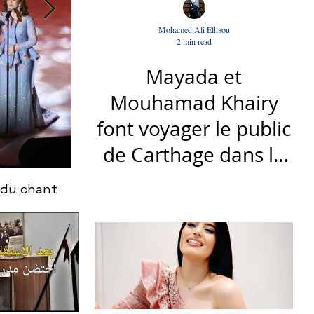
Mohamed Ali Elhaou
2 min read
Mayada et
Mouhamad Khairy
font voyager le public
de Carthage dans la
gloire du chant et de
 du chant
Le nouveau titre d'Afrah, "Ya Loumima" :
la musique arabes
Driassa
d'antan