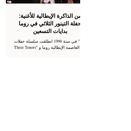
بع
أي
من الذاكرة الإيطالية للأغنية:
حفلة التينور الثلاثي في روما
بدايات التسعين
في سنة 1990 انطلقت سلسلة حفلات "The
Three Tenors" في العاصمة الإيطالية روما و
قد مثلت مرجعا لحفلات الموسيقى
السمفونية التي تذهب إلى عامة...