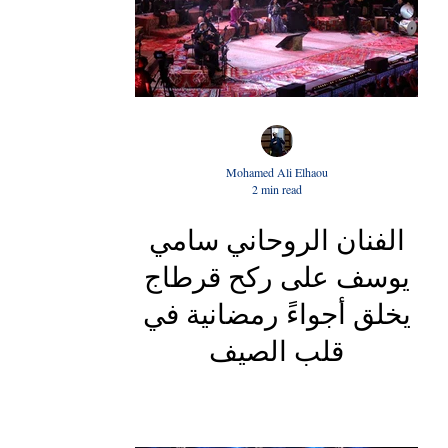
Mohamed Ali Elhaou
2 min read
الفنان الروحاني سامي
يوسف على ركح قرطاج
يخلق أجواءً رمضانية في
قلب الصيف