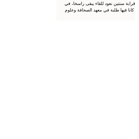
نوفمبر 2017
د قرابة سنتين نعود للقاء يبقى راسخا، في
ام كانا فيها طلبة في معهد الصحافة وعلوم
الإخبار. هي مسامرة علمية و بيداغوجية
جمعتنا مع...