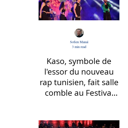
Sofien Manaï
3 min read
Kaso, symbole de
l'essor du nouveau
rap tunisien, fait salle
comble au Festival
international de Sfax
- Par Sofien Manaï