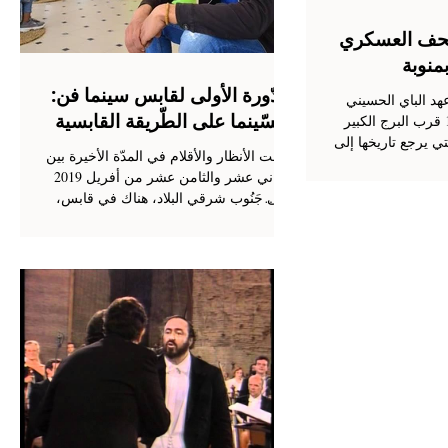
e
متحف العسكري
منوبة
الدّورة الأولى لقابس سينما فن:
هد الباي الحسيني
السّينما على الطّريقة القابسية
حمودة باشا سنة 1798 قرب البرج الكبير
s
تي يرجع تاريخها إلى
je
اتّجهت الأنظار والأقلام في المدّة الأخيرة بين
الثاني عشر والثامن عشر من أفريل 2019
إلى جَنُوب شرقي البلاد، هناك في قابس،
المدينة الساحلية...
ع
ع