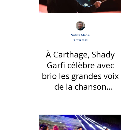
Sofien Manaï
3 min read
À Carthage, Shady
Garfi célèbre avec
brio les grandes voix
de la chanson
nationale - Par Sofien
Manaï