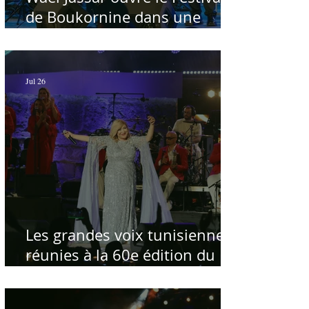
de Boukornine dans une
ambiance artistique d'osmose,
à guichets fermés - Par Sofien
Manaï
Jul 26
Les grandes voix tunisiennes
réunies à la 60e édition du
Festival International de
Carthage pour célébrer la