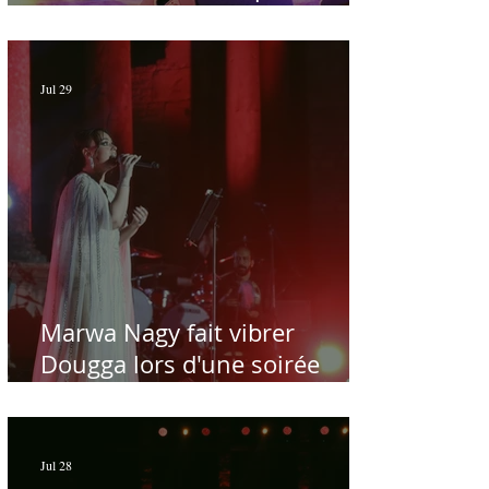
sublime à Hammamet
Jul 29
Marwa Nagy fait vibrer
Dougga lors d'une soirée
dédiée au maître Baligh
Hamdi - Par Sofien Manaï
Jul 28