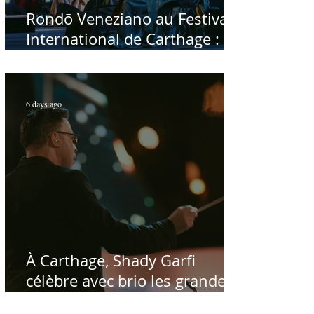
Rondō Veneziano au Festival
International de Carthage :
enfin une rencontre avec le
public tunisien
6 days ago
À Carthage, Shady Garfi
célèbre avec brio les grandes
voix de la chanson nationale -