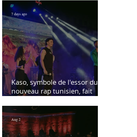
Par Sofien Manaï
7 days ago
Kaso, symbole de l'essor du
nouveau rap tunisien, fait
salle comble au Festival
international de Sfax - Par
Sofien Manaï
Aug 2