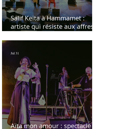
Salif Keita à Hammamet :
artiste qui résiste aux affres
du temps
Jul 31
Aïta mon amour : spectacle