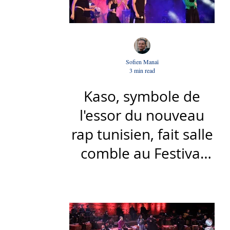
Sofien Manaï
3 min read
Kaso, symbole de
l'essor du nouveau
rap tunisien, fait salle
comble au Festival
international de Sfax
- Par Sofien Manaï