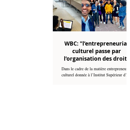
WBC: "l’entrepreneuriat
culturel passe par
l’organisation des droits
symboliques de l'artiste
Dans le cadre de la matière entrepreneuri
culturel donnée à l’Institut Supérieur d’A
Dramatique à Tunis (ISAD), l’Attaché d
Presse...