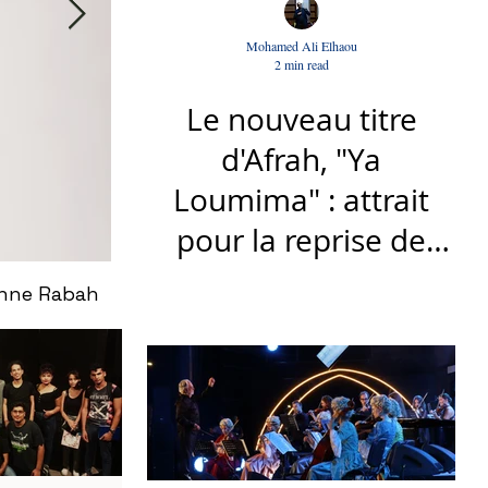
Mohamed Ali Elhaou
2 min read
Le nouveau titre
d'Afrah, "Ya
Loumima" : attrait
pour la reprise de
l'icône algérienne
ienne Rabah
Rondō Veneziano au Festival Internatio
Rabah Driassa
tunisien