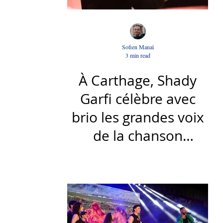
Sofien Manaï
3 min read
À Carthage, Shady
Garfi célèbre avec
brio les grandes voix
de la chanson
nationale - Par Sofien
Manaï