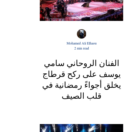
Mohamed Ali Elhaou
2 min read
الفنان الروحاني سامي
يوسف على ركح قرطاج
يخلق أجواءً رمضانية في
قلب الصيف