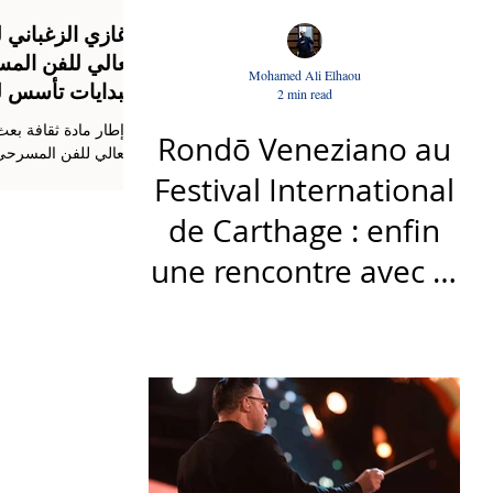
غازي الزغباني ل
العالي للفن الم
Mohamed Ali Elhaou
البدايات تأسس ل
2 min read
في إطار مادة ثقافة بع
Rondō Veneziano au
العالي للفن المسرحي
السنة ثانية جذع مشتر
Festival International
de Carthage : enfin
أكتوبر2023 إل
بتونس. تأسس هذا الف
une rencontre avec le
كشركة إنتاج مسرحية 
public tunisien
ثانية جذع مشترك إجاز
إلى فضاء مسرح الأرتي
هذه الزيارة مع برمجة
عديد العروض المسرحية والموسيقي