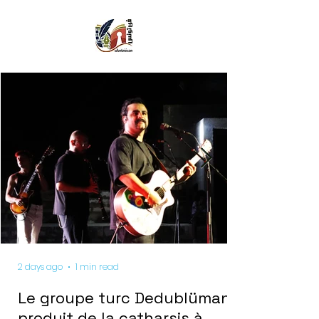
2 days ago
1 min read
Le groupe turc Dedublüman
produit de la catharsis à