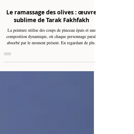
Oct 28, 2024
2 min read
Le ramassage des olives : œuvre
sublime de Tarak Fakhfakh
La peinture utilise des coups de pinceau épais et une
composition dynamique, où chaque personnage paraît
absorbé par le moment présent. En regardant de plus
près, les détails des visages sont volontairement flous,
conférant une dimension universelle à ces personnages.
Ils représentent non seulement des individus, mais aussi
des figures symboliques du Magreb, où les traditions et
les relations communautaires sont fortes. La simplicité