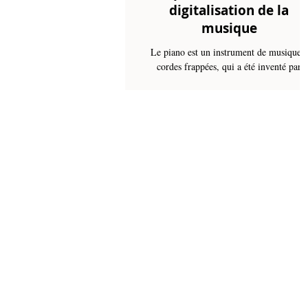
digitalisation de la
musique
Le piano est un instrument de musique à
cordes frappées, qui a été inventé par
Bartolomeo Cristofori (1655-1731), facte
de clavecins,...