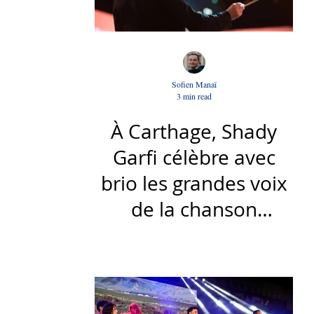
Sofien Manaï
3 min read
À Carthage, Shady
Garfi célèbre avec
brio les grandes voix
de la chanson
nationale - Par Sofien
Manaï