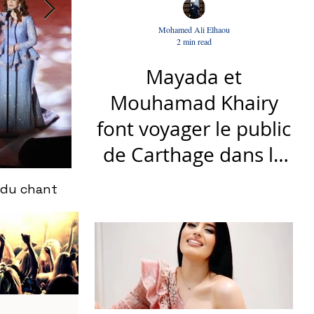
Mohamed Ali Elhaou
2 min read
Mayada et
Mouhamad Khairy
font voyager le public
de Carthage dans la
gloire du chant et de
 du chant
Le nouveau titre d'Afrah, "Ya Loumima" :
la musique arabes
Driassa
d'antan