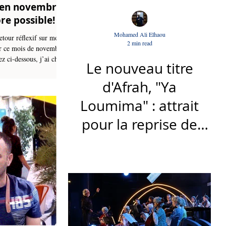
 en novembre,
re possible!
Mohamed Ali Elhaou
retour réflexif sur mon
2 min read
ur ce mois de novembre.
 ci-dessous, j’ai choisi
Le nouveau titre
ept...
d'Afrah, "Ya
Loumima" : attrait
pour la reprise de
l'icône algérienne
Rabah Driassa