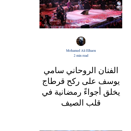
Mohamed Ali Elhaou
2 min read
الفنان الروحاني سامي
يوسف على ركح قرطاج
يخلق أجواءً رمضانية في
قلب الصيف