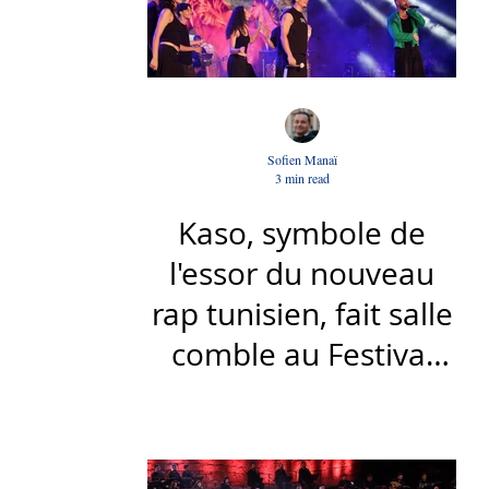
Sofien Manaï
3 min read
Kaso, symbole de
l'essor du nouveau
rap tunisien, fait salle
comble au Festival
international de Sfax
- Par Sofien Manaï