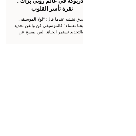
الدربوكة في عالم روني برّاك :
نقرة تأسر القلوب
صدق نيتشه عندما قال: "لولا الموسيقى
لأصبحنا تعساء" فالموسيقى فن والفن تجديد
وبالتجديد تستمر الحياة. الفن يمسح عن
ur
الروح غبار الحياة...