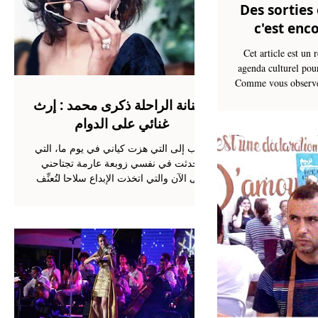
Des sorties
c'est enco
Cet article est un 
agenda culturel po
آل
Comme vous observez
ع
s
الفنانة الراحلة ذكرى محمد : إرث
ا
غنائي على الدوام
اكتب إلى التي هزت كياني في يوم ما، التي
أحدثت في نفسي زوبعة عارمة تجتاحني
حتى الآن والتي اتخذت الإبداع سلاحا لتُعنِّف
به الفن فترديه قتيلا عاشقا ولهانا...التي
عُنّفت وتركت في المقابل إرثا موسيقيا نزل
على صدور الجماهير بردا وسلاما. إليها دون
سواها إلى ذكرى أكتب وأدندن: "وحياتي
عندك لو كان ليا عندك خاطر" في ذكرى
وفاتها الرابعة عشرة. لعلني هذه المرة أخطّ
على الورقة بحبر متيّم، أتجرّد من أسس
 :
المقال وتقنيات الكتابة، أضعها نصب عيناي
?
وأستحضر تلك الشحنة الأولى التي مدتني به