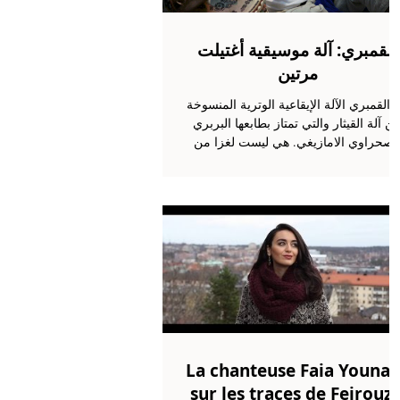
القمبري: آلة موسيقية أغتيلت
مرتين
ة القمبري الآلة الإيقاعية الوترية المنسوخة
ن آلة القيثار والتي تمتاز بطابعها البربري
لصحراوي الامازيغي. هي ليست لغزا من
الأساطير...
La chanteuse Faia Younan
sur les traces de Feirouz 