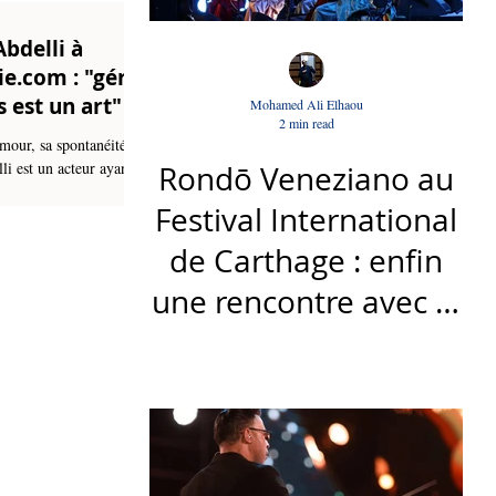
Abdelli à
ie.com : "gérer
 est un art"
Mohamed Ali Elhaou
2 min read
our, sa spontanéité et
li est un acteur ayant
Rondō Veneziano au
 place depuis la fin des
Festival International
u des anciens comédiens
le domaine de l'art
de Carthage : enfin
 que Fethi Haddaoui,
Hichem Rostom, et bien
une rencontre avec le
temps, il a su séduire le
Nouri Bouzid. Abdelli a
public tunisien
s plusieurs films de ce
èrement dans son fameux
e prémonitoire