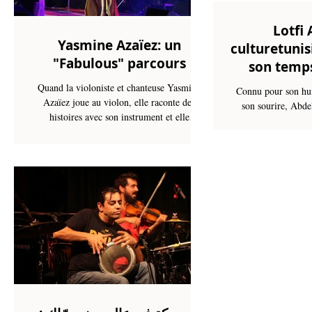
أغنيتها
Lotfi 
Yasmine Azaïez: un
culturetunis
"Fabulous" parcours
son temps
Quand la violoniste et chanteuse Yasmine
Connu pour son hum
Azaïez joue au violon, elle raconte des
son sourire, Abdel
histoires avec son instrument et elle
réussi à trouver sa
interpelle...
années 90 au milie
confirmés dans 
dramatique tels
Mustapha Adouani, 
d'autres. Au fil du 
fameux réalisateur 
joué d'ailleurs dan
dernier, particuli
long métrag