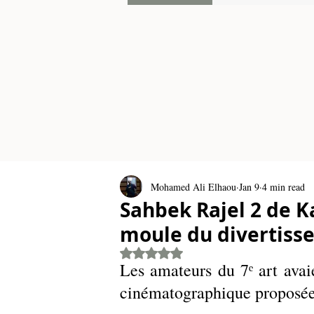
Mohamed Ali Elhaou
Jan 9
4 min read
Sahbek Rajel 2 de K
moule du divertiss
Rated NaN out of 5 stars.
Les amateurs du 7ᵉ art avaie
cinématographique proposée 