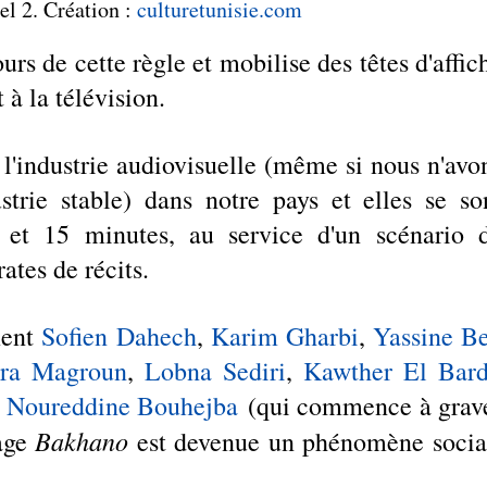
l 2. Création : 
culturetunisie.com
rs de cette règle et mobilise des têtes d'affich
 à la télévision. 
 l'industrie audiovisuelle (même si nous n'avon
trie stable) dans notre pays et elles se son
 et 15 minutes, au service d'un scénario d
ates de récits. 
ent 
Sofien Dahech
, 
Karim Gharbi
, 
Yassine Be
ra Magroun
, 
Lobna Sediri
, 
Kawther El Bard
 
Noureddine Bouhejba
 (qui commence à grave
Bakhano
age 
 est devenue un phénomène social