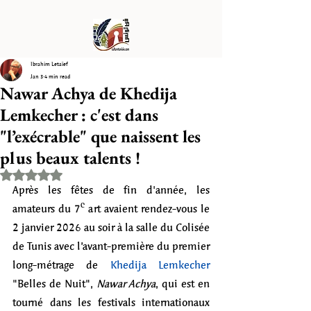
Ibrahim Letaïef
Jan 3
4 min read
Nawar Achya de Khedija
Lemkecher : c'est dans
"l’exécrable" que naissent les
plus beaux talents !
Rated NaN out of 5 stars.
Après les fêtes de fin d'année, les 
amateurs du 7ᵉ art avaient rendez-vous le 
2 janvier 2026 au soir à la salle du Colisée 
de Tunis avec l’avant-première du premier 
long-métrage de 
Khedija Lemkecher
"Belles de Nuit", 
Nawar Achya
, qui est en 
tourné dans les festivals internationaux 