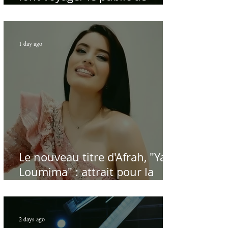
Carthage dans la gloire du
chant et de la musique arabes
d'antan
1 day ago
Le nouveau titre d'Afrah, "Ya
Loumima" : attrait pour la
reprise de l'icône algérienne
Rabah Driassa
2 days ago