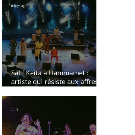
6 days ago
Salif Keita à Hammamet :
artiste qui résiste aux affres
du temps
Jul 31