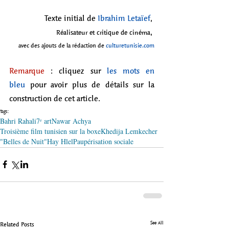
Texte initial de 
Ibrahim Letaïef
, 
, 
Réalisateur et critique de cinéma
avec des ajouts de la rédaction de 
culturetunisie.com
Remarque
 : cliquez sur 
les mots en 
bleu
 pour avoir plus de détails sur la 
construction de cet article.
Tags:
Bahri Rahali
7ᵉ art
Nawar Achya
Troisième film tunisien sur la boxe
Khedija Lemkecher
"Belles de Nuit"
Hay Hlel
Paupérisation sociale
See All
Related Posts