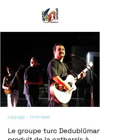
1 day ago
1 min read
Le groupe turc Dedublüman
produit de la catharsis à