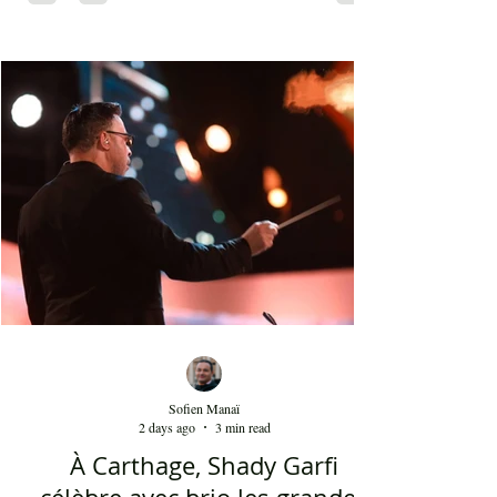
du XVIIIᵉ siècle et qui portent une perruque
blanche a été présent le 4 août 2026 sur les
planches du festival de Carthage. Dans les
gradins, dans un temps d'été très humide, les
présents sont le plus souvent des quinquagénaires
qui sont venus se rappeler des années 80 et début
90 où la culture italienne dominait le paysage
télévisuel tunisien. Conduit par l'énergique chef
d'orch
Sofien Manaï