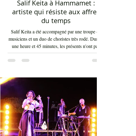
Mohamed Ali Elhaou
4 days ago
2 min read
Salif Keita à Hammamet :
artiste qui résiste aux affres
du temps
Salif Keita a été accompagné par une troupe de
musiciens et un duo de choristes très rodé. Durant
une heure et 45 minutes, les présents n'ont pas
arrêté d'interagir avec les rythmes endiablés et
enflammés de cette musique malienne portant en
elle la force et l'énergie de l'Afrique. La voix de
Salif Keita est d'une vigueur inouïe, ses cris sont
les clameurs de l'homme éternel pour une vie sur
terre bien meilleure. Salif Keita, sur scène, engage
non seulement le cœur de son aud