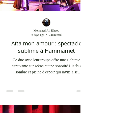
Mohamed Ali Elhaou
6 days ago
2 min read
Aïta mon amour : spectacle
sublime à Hammamet
Ce duo avec leur troupe offre une alchimie
captivante sur scène et une sonorité à la fois
sombre et pleine d'espoir qui invite à se
débarrasser des illusions et des utopies que nous
poursuivons tout au long de notre vie. "Aïta" (ou
‘ayta) se traduit par "cri" ou "appel". Ce terme