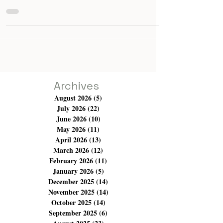
Sans divulguer la fin, c'est donc encore un troisième
film dont l'objet est la thématique de la boxe, le combat,
comme si ce sport perdu dans notre pays demeurait une
source d'inspiration éternelle pour la génération actuelle
des réalisateurs du monde du 7ᵉ art dans notre pays.
Khadija Lemkecher dit avoir choisi ce sport, car c'est
une entrée judicieuse pour rendre compte et mettre en
relief les talents que l'on peut trouver dans les quartiers
dits difficiles et marginaux qui
Archives
August 2026
(5)
5 posts
July 2026
(22)
22 posts
June 2026
(10)
10 posts
May 2026
(11)
11 posts
April 2026
(13)
13 posts
March 2026
(12)
12 posts
February 2026
(11)
11 posts
January 2026
(5)
5 posts
December 2025
(14)
14 posts