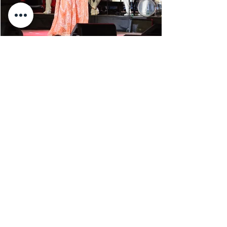
فيه الكثير من الروح التونسية. بعد ذلك، استقبل
الجمهور عازف ا
Mohamed Ali Elhaou
Jul 27
2 min read
Chahrazed Helal à l'ouverture
du Festival de Béja : le tarab
au chevet des régions
Le public du Festival International de Béja s'est
rassemblé, mercredi soir 22 juillet 2026, pour
l'ouverture de la 46e édition de cette manifestation
culturelle, dans le Complexe culturel de la ville, où