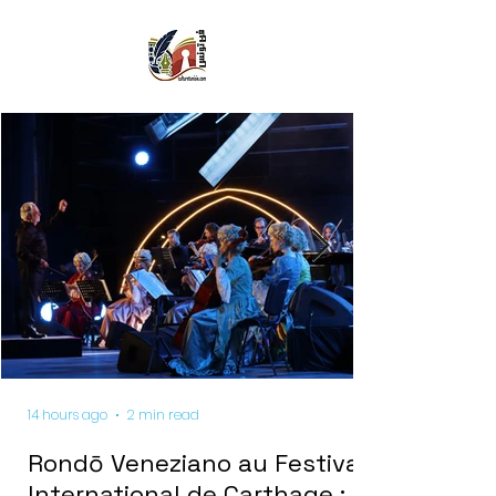
14 hours ago
2 min read
Rondō Veneziano au Festival
International de Carthage :