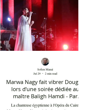
saisit idéalement le caractère du style criard des
chikhates (ou chikhât, ou cheikhat), artistes et
compagnes, qui jadis relayait les nouvelles
majeures à travers leurs mélodies, voyageant de
village
Sofien Manaï
Jul 29
2 min read
Marwa Nagy fait vibrer Dougga
lors d'une soirée dédiée au