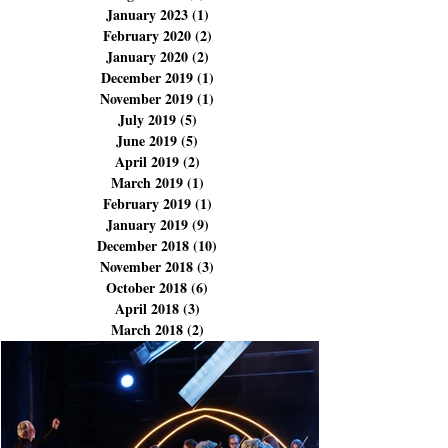
December 2023
(3)
3 posts
November 2023
(3)
3 posts
September 2023
(1)
1 post
August 2023
(1)
1 post
January 2023
(1)
1 post
February 2020
(2)
2 posts
January 2020
(2)
2 posts
December 2019
(1)
1 post
November 2019
(1)
1 post
July 2019
(5)
5 posts
June 2019
(5)
5 posts
April 2019
(2)
2 posts
March 2019
(1)
1 post
February 2019
(1)
1 post
January 2019
(9)
9 posts
December 2018
(10)
10 posts
November 2018
(3)
3 posts
October 2018
(6)
6 posts
April 2018
(3)
3 posts
March 2018
(2)
2 posts