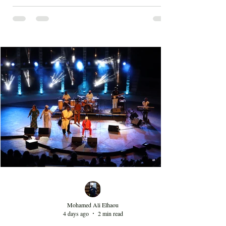
استطاع سامي يوسف البروز من خلال تقديم فن
روحاني راقٍ يعتني بدرجة كبيرة بالكلمات وحتى
طريقة الغناء التي تعتمد التنهد المتداخل مع
ضربات الدف. الفن الصوفي الذي قدمه سامي
يوسف ليس متقوقعاً على الهوية الشرقية بل
يحمل صوتا منفتحا على العالمية من خلال عناصر
الفرقة الذين جاؤوا من مشارب وبلدان مختلفة،
نذكر على سبيل المثال مغنياً من إسبانيا 'إسرا
مورو' وعازفاً من الصين وعازفي قيثار من فرنسا.
وكذلك من خلال النغمات التي تأخذ بعداً وتوزيعاً
غربياً في بعض ردهات العرض وقد أبدع في هذه
النغما