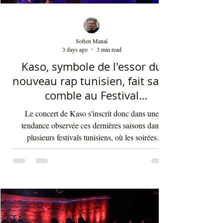
Sofien Manaï
3 days ago
3 min read
Kaso, symbole de l'essor du
nouveau rap tunisien, fait salle
comble au Festival
international de Sfax - Par
Le concert de Kaso s'inscrit donc dans une
Sofien Manaï
tendance observée ces dernières saisons dans
plusieurs festivals tunisiens, où les soirées
consacrées au rap enregistrent régulièrement de
fortes affluences. Cette montée en puissance
témoigne d'une transformation des goûts musicaux
du public et de l'intégration durable du rap au sein