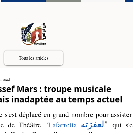
Tous les articles
n read
ssef Mars : troupe musicale
is inadaptée au temps actuel
c s'est déplacé en grand nombre pour assister 
لعفرّته
" 
èce de Théâtre "
Lafarretta 
qui s'es