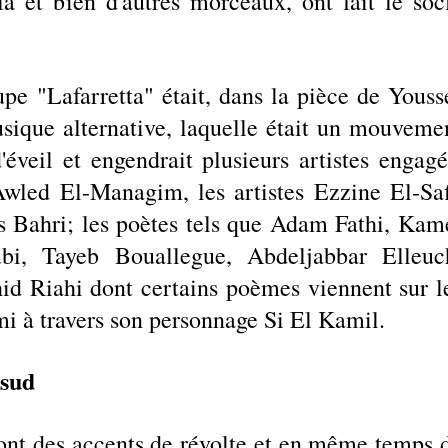
a et bien d'autres morceaux, ont fait le socl
upe "Lafarretta" était, dans la pièce de Yousse
sique alternative, laquelle était un mouvemen
'éveil et engendrait plusieurs artistes engagés
Awled El-Managim, les artistes Ezzine El-Safi
ahri; les poètes tels que Adam Fathi, Kame
i, Tayeb Bouallegue, Abdeljabbar Elleuch
d Riahi dont certains poèmes viennent sur le
 à travers son personnage Si El Kamil. 
 sud 
ont des accents de révolte et en même temps d