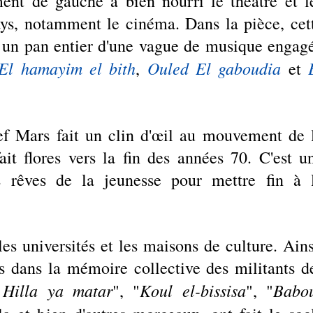
ent de gauche a bien nourri le théâtre et le
ays, notamment le cinéma. Dans la pièce, cett
e un pan entier d'une vague de musique engagé
El hamayim el bith
Ouled El gaboudia
, 
 et 
ef Mars fait un clin d'œil au mouvement de l
it flores vers la fin des années 70. C'est un
rêves de la jeunesse pour mettre fin à l
es universités et les maisons de culture. Ainsi
s dans la mémoire collective des militants de
 Hilla ya matar
Koul el-bissisa
Babou
", "
", "