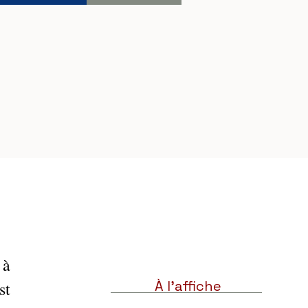
à 
À l'affiche
t 