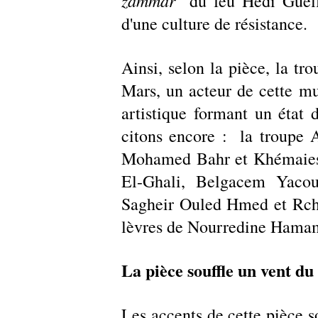
zammar
" du feu Hédi Guell
d'une culture de résistance. 
Ainsi, selon la pièce, la tro
Mars, un acteur de cette mu
artistique formant un état d
citons encore :  la troupe 
Mohamed Bahr et Khémaies B
El-Ghali, Belgacem Yacoub
Sagheir Ouled Hmed et Rchi
lèvres de Nourredine Hamami
La pièce souffle un vent du
Les accents de cette pièce s