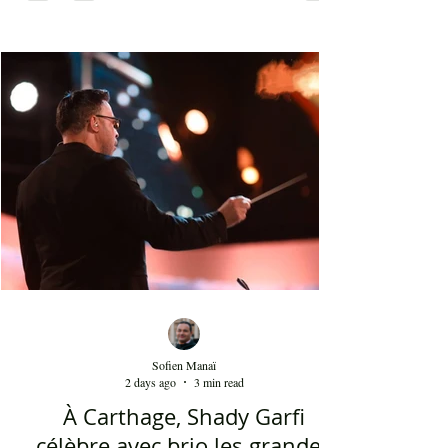
du XVIIIᵉ siècle et qui portent une perruque
blanche a été présent le 4 août 2026 sur les
planches du festival de Carthage. Dans les
gradins, dans un temps d'été très humide, les
présents sont le plus souvent des quinquagénaires
qui sont venus se rappeler des années 80 et début
90 où la culture italienne dominait le paysage
télévisuel tunisien. Conduit par l'énergique chef
d'orch
Sofien Manaï
2 days ago
3 min read