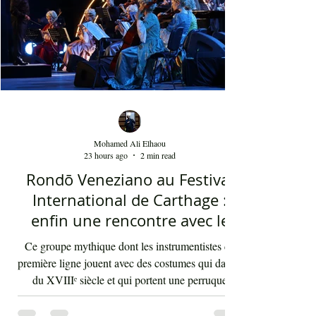
Mohamed Ali Elhaou
23 hours ago
2 min read
Rondō Veneziano au Festival
International de Carthage :
enfin une rencontre avec le
public tunisien
Ce groupe mythique dont les instrumentistes de
première ligne jouent avec des costumes qui datent