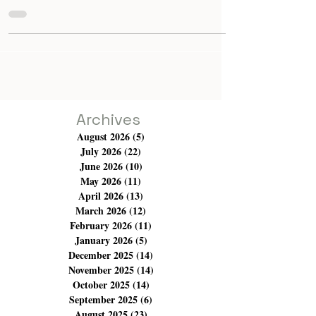
Le 12 février 2025, le public s'est déplacé en grand
nombre pour assister à l'avant-première de la pièce de
Théâtre "Lafarretta لعفرّته"
Archives
August 2026
(5)
5 posts
July 2026
(22)
22 posts
June 2026
(10)
10 posts
May 2026
(11)
11 posts
April 2026
(13)
13 posts
March 2026
(12)
12 posts
February 2026
(11)
11 posts
January 2026
(5)
5 posts
December 2025
(14)
14 posts
November 2025
(14)
14 posts