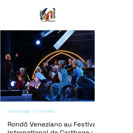
23 hours ago
2 min read
Rondō Veneziano au Festival
International de Carthage :