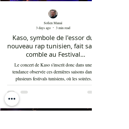
Sofien Manaï
3 days ago
3 min read
Kaso, symbole de l'essor du
nouveau rap tunisien, fait salle
comble au Festival
international de Sfax - Par
Le concert de Kaso s'inscrit donc dans une
Sofien Manaï
tendance observée ces dernières saisons dans
plusieurs festivals tunisiens, où les soirées
consacrées au rap enregistrent régulièrement de
fortes affluences. Cette montée en puissance
témoigne d'une transformation des goûts musicaux
du public et de l'intégration durable du rap au sein