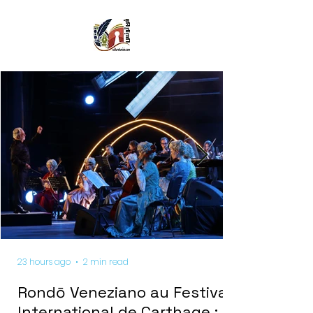
23 hours ago
2 min read
Rondō Veneziano au Festival
International de Carthage :