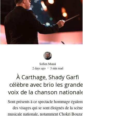
qui sont venus se rappeler des années 80 et début
90 où la culture italienne dominait le paysage
télévisuel tunisien. Conduit par l'énergique chef
d'orch
Sofien Manaï
2 days ago
3 min read
À Carthage, Shady Garfi
célèbre avec brio les grandes
voix de la chanson nationale -