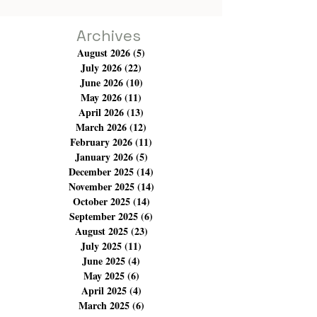
Gamra en particulier dans ce long métrage a montré un
vrai talent athlétique. Il commence à sortir du rôle de
Ouled Moufida, même s'il en garde quelques ti
Archives
August 2026
(5)
5 posts
July 2026
(22)
22 posts
June 2026
(10)
10 posts
May 2026
(11)
11 posts
April 2026
(13)
13 posts
March 2026
(12)
12 posts
February 2026
(11)
11 posts
January 2026
(5)
5 posts
December 2025
(14)
14 posts
November 2025
(14)
14 posts
October 2025
(14)
14 posts
September 2025
(6)
6 posts
August 2025
(23)
23 posts
July 2025
(11)
11 posts
June 2025
(4)
4 posts