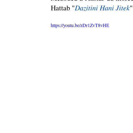
Dazitini Hani Jitek
Hattab "
"
https://youtu.be/zDr1ZvT8vHE 