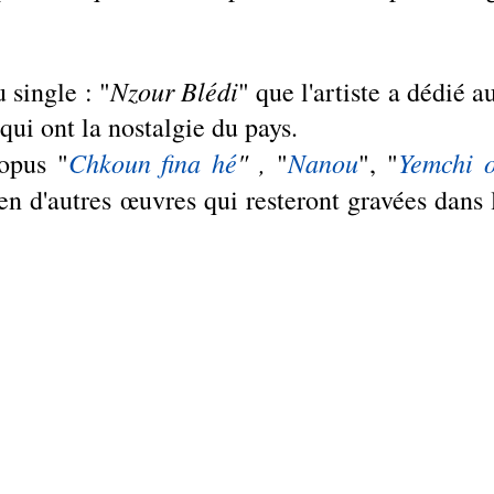
Nzour Blédi
 single : "
" que l'artiste a dédié au
qui ont la nostalgie du pays. 
Chkoun fina hé
" , 
Nanou
Yemchi o
opus "
"
", "
ien d'autres œuvres qui resteront gravées dans l