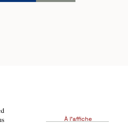
d 
s 
À l'affiche