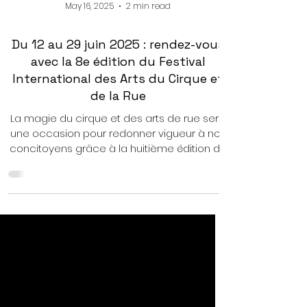
May 16, 2025
2 min read
Du 12 au 29 juin 2025 : rendez-vous
avec la 8e édition du Festival
International des Arts du Cirque et
de la Rue
La magie du cirque et des arts de rue sera
une occasion pour redonner vigueur à nos
concitoyens grâce à la huitième édition du
Festival International des Arts du Cirque et
de la Rue. Cette édition est prévue du 12 au
29 juin 2025. Depuis sa mise en place en
2018, cette manifestation culturelle et
artistique s'est donc imposé comme une