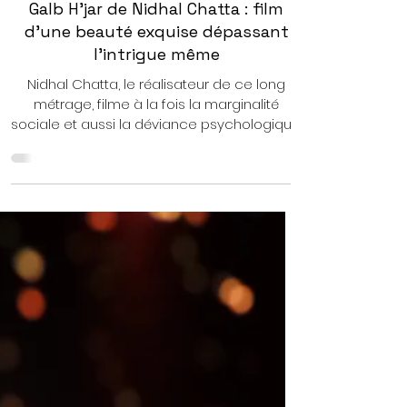
May 6, 2025
4 min read
Galb H'jar de Nidhal Chatta : film
d'une beauté exquise dépassant
l'intrigue même
Nidhal Chatta, le réalisateur de ce long
métrage, filme à la fois la marginalité
sociale et aussi la déviance psychologique.
Les personnages sont sadiques, la société
est presque sans lois. Les personnages
prennent vengeance par eux-mêmes,