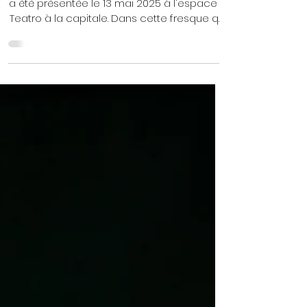
May 15, 2025
2 min read
Binétna, pièce de Hazem Bouhlali :
théâtre montrant la cupidité avec
un brin d'humour
La pièce, qui traite des problèmes sociaux,
a été présentée le 13 mai 2025 à l'espace El
Teatro à la capitale. Dans cette fresque qui
se déroule sur le toit d'une maison située
dans un quartier populaire, se trouvent
quatre jeunes comédiens et un vétéran du
monde du théâtre, à savoir Nizar Kchaou.