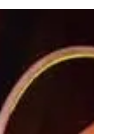
effet, les comédiens sur scène ont donné
leurs cœurs et leurs rêves sur scène. Ils ont
bien montré la pression que subissent leurs
personnages dans la création de leur
produit artistique, que ce soit de la part de
l'univers de compétition dans lequel ils se
sont lancés ou bien de la part des horizons
étroits que leur offrent les tabous de la soci