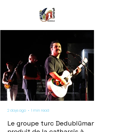
2 days ago
1 min read
Le groupe turc Dedublüman
produit de la catharsis à