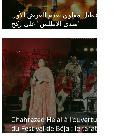
عطيل معاوي يقدم العرض الأول
"صدى الأطلس" على ركح
الحمامات : موسيقى تبحث عن
طابعها الخاص
Jul 27
Chahrazed Helal à l'ouverture
du Festival de Béja : le tarab