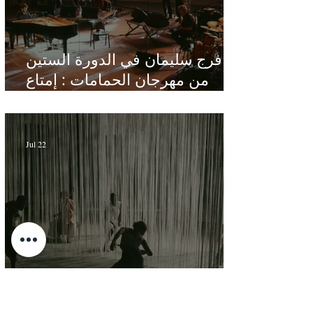
فرج سليمان في الدورة الستين
من مهرجان الحمامات : إمتاع
ومؤانسة في مناخ هادئ يقدر الأذن
Jul 22
"Labes" de Selim Ben Safia :