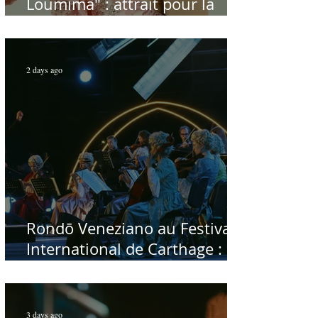
Loumima" : attrait pour la
reprise de l'icône algérienne
Rabah Driassa
2 days ago
Rondō Veneziano au Festival
International de Carthage :
enfin une rencontre avec le
public tunisien
3 days ago