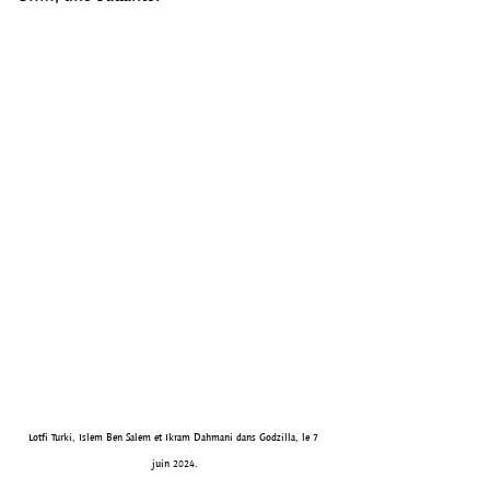
Lotfi Turki, Islem Ben Salem et Ikram Dahmani dans Godzilla, le 7 
juin 2024.