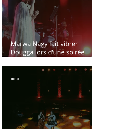
Marwa Nagy fait vibrer
Dougga lors d'une soirée
dédiée au maître Baligh
Hamdi - Par Sofien Manaï
Jul 28