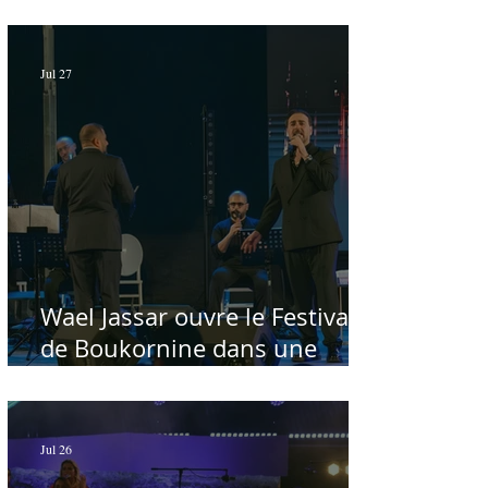
au chevet des régions
Jul 27
Wael Jassar ouvre le Festival
de Boukornine dans une
ambiance artistique d'osmose,
à guichets fermés - Par Sofien
Manaï
Jul 26