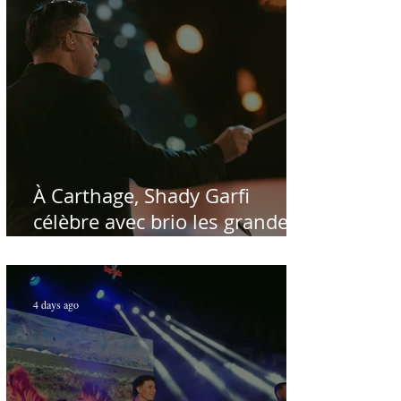
À Carthage, Shady Garfi
célèbre avec brio les grandes
voix de la chanson nationale -
Par Sofien Manaï
4 days ago