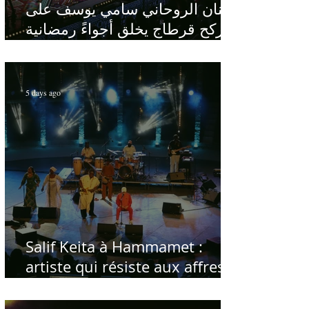
الفنان الروحاني سامي يوسف على
ركح قرطاج يخلق أجواءً رمضانية
في قلب الصيف
5 days ago
Salif Keita à Hammamet :
artiste qui résiste aux affres
du temps