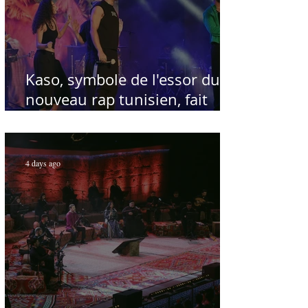
Kaso, symbole de l'essor du
nouveau rap tunisien, fait
salle comble au Festival
international de Sfax - Par
Sofien Manaï
4 days ago