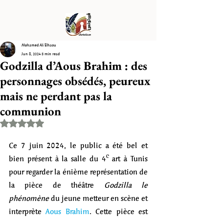
Mohamed Ali Elhaou
Jun 8, 2024
3 min read
Godzilla d’Aous Brahim : des
personnages obsédés, peureux
mais ne perdant pas la
communion
Rated NaN out of 5 stars.
Ce 7 juin 2024, le public a été bel et 
bien présent à la salle du 4ᵉ art à Tunis 
pour regarder la énième représentation de 
la pièce de théâtre 
Godzilla le 
phénomène
 du jeune metteur en scène et 
interprète 
Aous Brahim
. Cette pièce est 