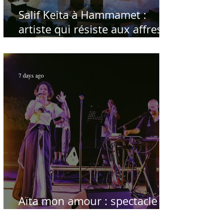
Salif Keita à Hammamet :
artiste qui résiste aux affres
du temps
7 days ago
Aïta mon amour : spectacle
sublime à Hammamet