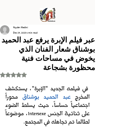
Hayder Medini
Dec 29, 2023
4 min read
عبر فيلم الإبرة يرفع عبد الحميد
بوشناق شعار الفنان الذي
يخوض في مساحات فنية
محظورة بشجاعة
Rated NaN out of 5 stars.
 في فيلمه الجديد "الإبرة"، يستكشف 
المخرج 
عبد الحميد بوشناق
 محوراً 
اجتماعياً حساساً، حيث يسلط الضوء 
على ثنائية الجنس 
، موضوعاً 
Intersexe
لطالما تم تجاهله في المجتمع.