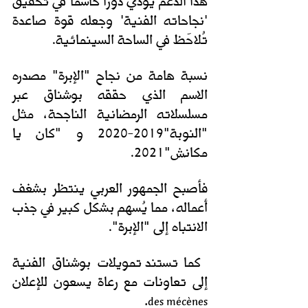
هذا الدعم يؤدّي دورًا حاسمًا في تحقيق 
'نجاحاته الفنية' وجعله قوة صاعدة 
تُلاحَظ في الساحة السينمائية. 
نسبة هامة من نجاح "الإبرة" مصدره 
الاسم الذي حققه بوشناق عبر 
مسلسلاته الرمضانية الناجحة، مثل 
"النوبة"2019-2020 و "كان يا 
مكانش"2021. 
فأصبح الجمهور العربي ينتظر بشغف 
أعماله، مما يُسهم بشكل كبير في جذب 
الانتباه إلى "الإبرة".
 كما
تستند تمويلات بوشناق الفنية 
إلى تعاونات مع رعاة يسعون للإعلان 
. 
des mécènes