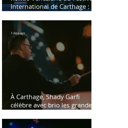
International de Carthage :
enfin une rencontre avec le
public tunisien
3 days ago
À Carthage, Shady Garfi
célèbre avec brio les grandes
voix de la chanson nationale -
Par Sofien Manaï