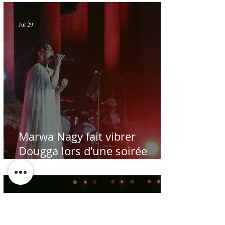
Jul 29
Marwa Nagy fait vibrer
Dougga lors d'une soirée
dédiée au maître Baligh
Hamdi - Par Sofien Manaï
Jul 28