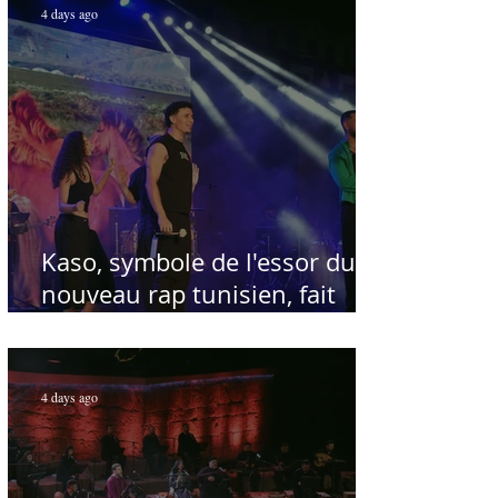
4 days ago
Kaso, symbole de l'essor du
nouveau rap tunisien, fait
salle comble au Festival
international de Sfax - Par
Sofien Manaï
4 days ago