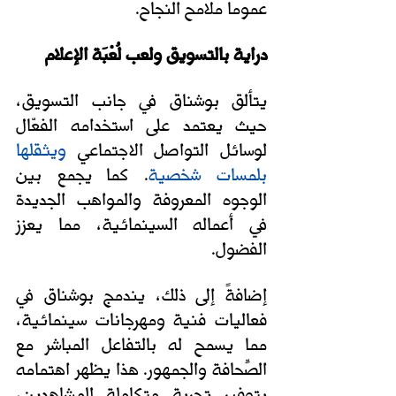
عموما ملامح النجاح.  
دراية بالتسويق ولعب لُعْبَة الإعلام
يتألق بوشناق في جانب التسويق، 
حيث يعتمد على استخدامه الفعّال 
لوسائل التواصل الاجتماعي 
ويثقلها 
بلمسات شخصية
. كما
يجمع بين 
الوجوه المعروفة والمواهب الجديدة 
في أعماله السينمائية، مما يعزز 
الفضول. 
إضافةً إلى ذلك، يندمج بوشناق في 
فعاليات فنية ومهرجانات سينمائية، 
مما يسمح له بالتفاعل المباشر مع 
الصِّحافة والجمهور. هذا يظهر اهتمامه 
بتوفير تجربة متكاملة للمشاهدين، 