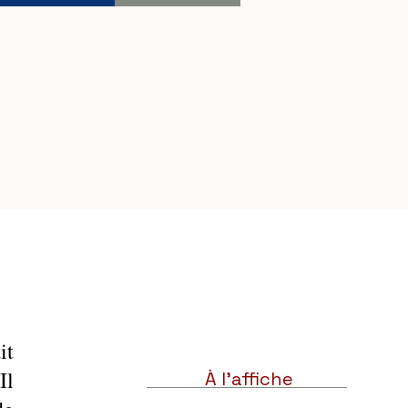
t 
l 
À l'affiche