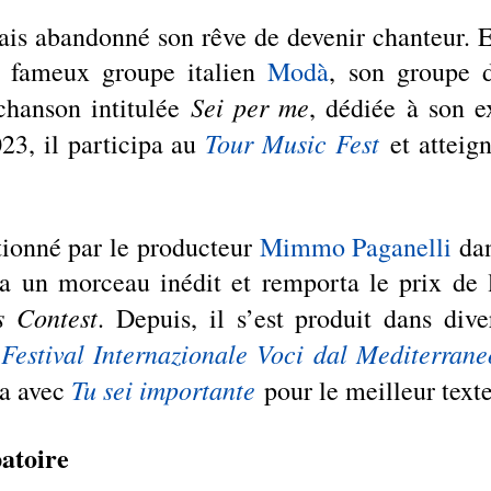
mais abandonné son rêve de devenir chanteur. E
 fameux groupe italien 
Modà
, son groupe d
Sei per me
 chanson intitulée 
, dédiée à son e
Tour Music Fest
3, il participa au 
 et atteigni
tionné par le producteur 
Mimmo Paganelli
 dan
ta un morceau inédit et remporta le prix de l
s Contest
. Depuis, il s’est produit dans diver
Festival Internazionale Voci dal Mediterrane
 
Tu sei importante
ia avec 
pour le meilleur texte
toire 