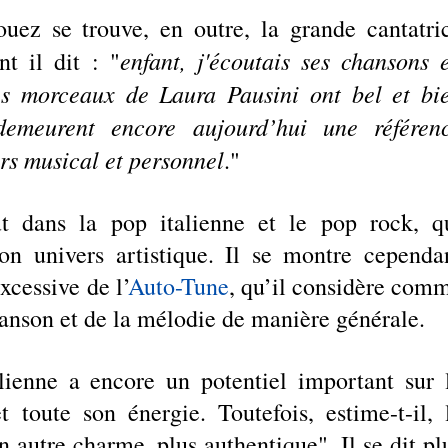
uez se trouve, en outre, la grande cantatric
enfant, j'écoutais ses chansons e
nt il dit : "
s morceaux de Laura Pausini ont bel et bie
meurent encore aujourd’hui une référenc
s musical et personnel
."
t dans la pop italienne et le pop rock, qu
on univers artistique. Il se montre cependan
excessive de l’
Auto-Tune
, qu’il considère comm
anson et de la mélodie de manière générale.
lienne a encore un potentiel important sur l
toute son énergie. Toutefois, estime-t-il, l
 autre charme, plus authentique". Il se dit plu