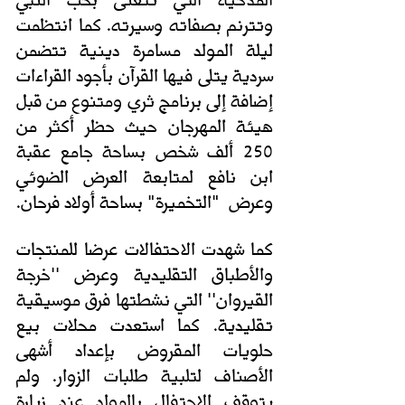
وتترنم بصفاته وسيرته. كما انتظمت 
ليلة المولد مسامرة دينية تتضمن 
سردية يتلى فيها القرآن بأجود القراءات 
إضافة إلى برنامج ثري ومتنوع من قبل 
هيئة المهرجان حيث حظر أكثر من 
250 ألف شخص بساحة جامع عقبة 
ابن نافع لمتابعة العرض الضوئي 
وعرض  "التخميرة" بساحة أولاد فرحان.
كما شهدت الاحتفالات عرضا للمنتجات 
والأطباق التقليدية وعرض ''خرجة 
القيروان'' التي نشطتها فرق موسيقية 
تقليدية. كما استعدت محلات بيع 
حلويات المقروض بإعداد أشهى 
الأصناف لتلبية طلبات الزوار. ولم 
يتوقف الاحتفال بالمولد عند زيارة 