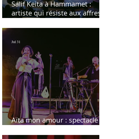
Salif Keita à Hammamet :
artiste qui résiste aux affres
du temps
Jul 31
Aïta mon amour : spectacle
sublime à Hammamet