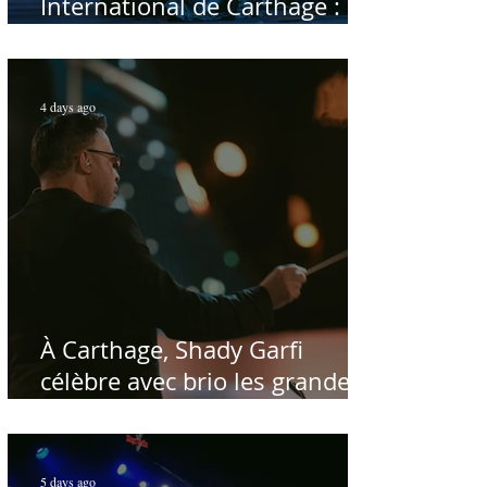
International de Carthage :
enfin une rencontre avec le
public tunisien
4 days ago
À Carthage, Shady Garfi
célèbre avec brio les grandes
voix de la chanson nationale -
Par Sofien Manaï
5 days ago