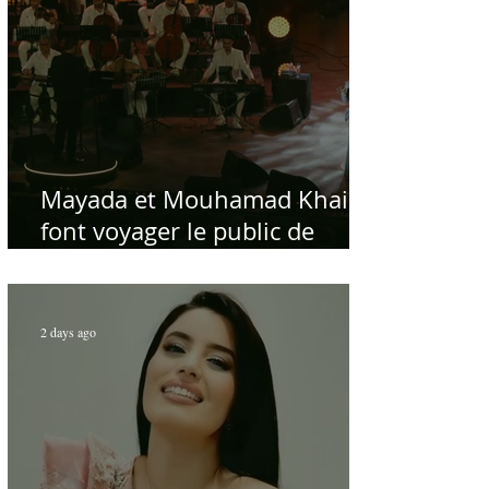
Mayada et Mouhamad Khairy
font voyager le public de
Carthage dans la gloire du
chant et de la musique arabes
d'antan
2 days ago