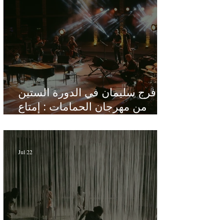
فرج سليمان في الدورة الستين
من مهرجان الحمامات : إمتاع
ومؤانسة في مناخ هادئ يقدر الأذن
Jul 22