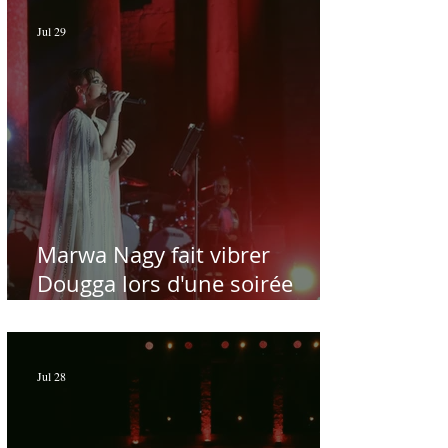
Jul 29
Marwa Nagy fait vibrer
Dougga lors d'une soirée
dédiée au maître Baligh
Hamdi - Par Sofien Manaï
Jul 28