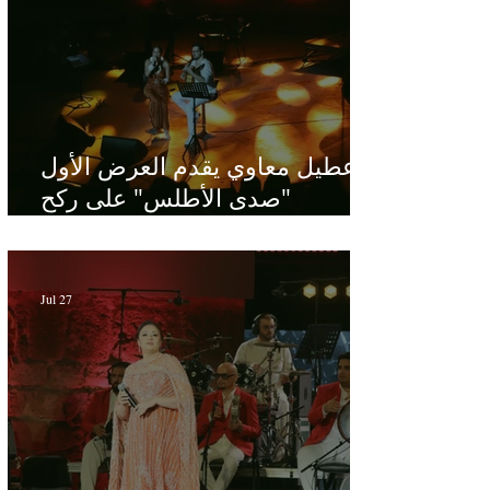
عطيل معاوي يقدم العرض الأول
"صدى الأطلس" على ركح
الحمامات : موسيقى تبحث عن
طابعها الخاص
Jul 27