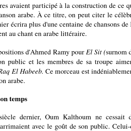
res avaient participé à la construction de ce qu
nson arabe. À ce titre, on peut citer le célèbr
r écrira plus d'une centaine de chansons de l
t au chant en arabe littéraire. 
El Sit (
mpositions d'Ahmed Ramy pour 
surnom d
 public et les membres de sa troupe aimen
Raq El Habeeb. 
Ce morceau est indéniablemen
on arabe. 
son temps
iècle dernier, Oum Kalthoum ne cessait d
arrimaient avec le goût de son public. Celui-c