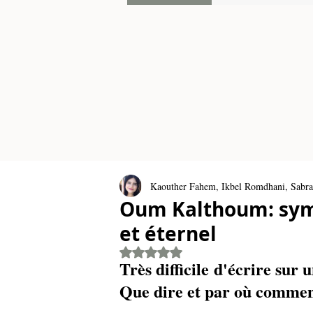
Kaouther Fahem, Ikbel Romdhani, Sabra
Oum Kalthoum: symb
et éternel
Rated NaN out of 5 stars.
Très difficile d'écrire su
Que dire et par où commen