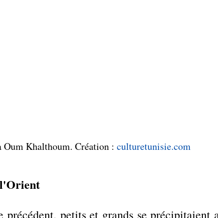
va Oum Khalthoum. Création : 
culturetunisie.com
l'Orient
 précédent, petits et grands se précipitaient a