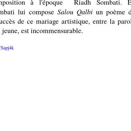
position à l'époque  Riadh Sombati. E
Salou Qalbi
ombati lui compose 
 un poème d
cès de ce mariage artistique, entre la parol
on jeune, est incommensurable. 
CSapj4k