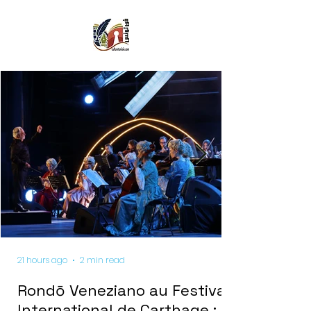
21 hours ago
2 min read
Rondō Veneziano au Festival
International de Carthage :