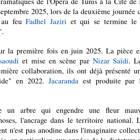
ramatiques de l'Opéra de Tunis à la Cité de l
 septembre 2025, lors de la deuxième journée d
 au feu 
Fadhel Jaziri
 et qui se termine le 
".
ur la première fois en juin 2025. La pièce es
saoudi 
et mise en scène par 
Nizar Saïdi
. Le
mière collaboration, ils ont déjà présenté un
side" en 2022. 
Jacaranda
 est produite par 
ie un arbre qui engendre une fleur mauv
oses, l'ancrage dans le territoire national. L
 n'est pas anodine dans l'imaginaire collecti