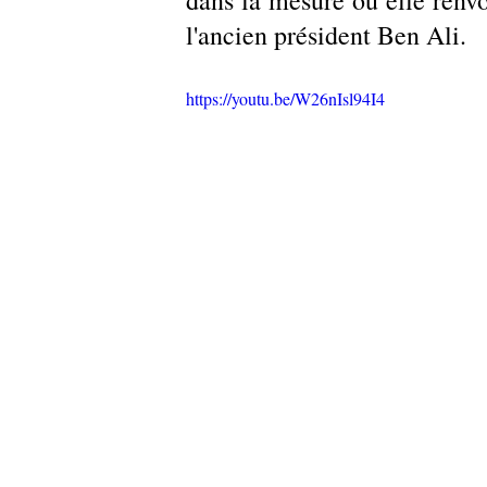
dans la mesure où elle renvoi
l'ancien président Ben Ali.
https://youtu.be/W26nIsl94I4 