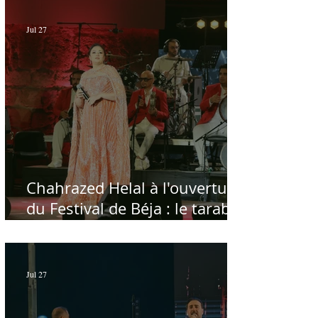
طابعها الخاص
Jul 27
Chahrazed Helal à l'ouverture
du Festival de Béja : le tarab
au chevet des régions
Jul 27