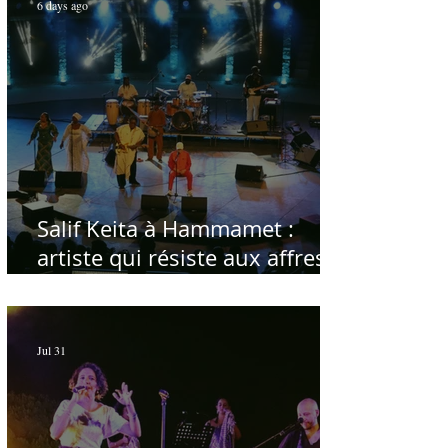
6 days ago
Salif Keita à Hammamet :
artiste qui résiste aux affres
du temps
Jul 31