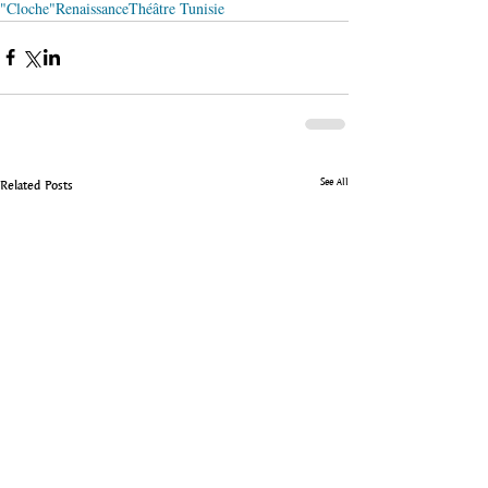
"Cloche"
Renaissance
Théâtre Tunisie
See All
Related Posts