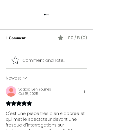
0.0 / 5 (0)
1 Comment
Comment and rate...
شيء خطير جدا سيحدث في
"Tyour Ellil", tex
هذه القرية لغابرييل غارسيا
d'Ezzedine Gann
ماركيز بالمعهد العالي للفن
revisité par Imed 
Newest
المسرحي : عندما يصبح
œuvres anciennes
الخوف من المستقبل هو
pour la créativité
Saadia Ben Younes
Oct 18, 2025
الحقيقة المطلقة
d'aujourd'hui
Rated 5 out of 5 stars.
C'est une pièce très bien élaborée et 
qui met le spectateur devant une 
fresque d'interrogations sur 