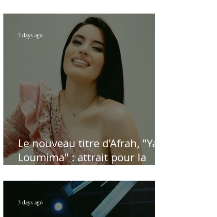
Carthage dans la gloire du
chant et de la musique arabes
d'antan
2 days ago
Le nouveau titre d'Afrah, "Ya
Loumima" : attrait pour la
reprise de l'icône algérienne
Rabah Driassa
3 days ago