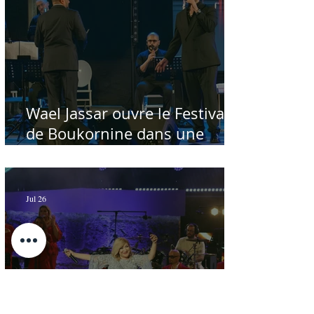
Wael Jassar ouvre le Festival
de Boukornine dans une
ambiance artistique d'osmose,
à guichets fermés - Par Sofien
Manaï
Jul 26