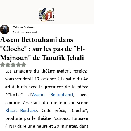
Mohamed Ali Elhaou
Oct 17, 2025
4 min read
Assem Bettouhami dans
"Cloche" : sur les pas de "El-
Majnoun" de Taoufik Jebali
Rated NaN out of 5 stars.
Les amateurs du théâtre avaient rendez-
vous vendredi 17 octobre à la salle du 4e 
art à Tunis avec la première de la pièce 
"Cloche" d'
Assem Bettouhami
, avec 
comme Assistant du metteur en scène 
Khalil Benhariz
. Cette pièce, "Cloche", 
produite par le Théâtre National Tunisien 
(TNT) dure une heure et 20 minutes, dans 