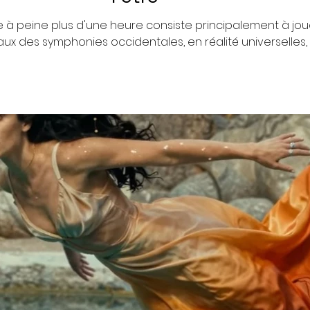
e à peine plus d'une heure consiste principalement à jou
ux des symphonies occidentales, en réalité universelles, à
ar le grand public, 'Finlandia' de Jean Sibelius', ensuite
tral Asia' d’Alexander Borodin, troisièmement, 'Caucasian
olitov-Ivanov, et quatrièmement, l'air mélodique le plus c
excellente so