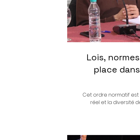
Lois, normes
place dans
Cet ordre normatif est 
réel et la diversité 
pouvoir lui-même es
anormalités qui peuve
ou nouvelle (par ex