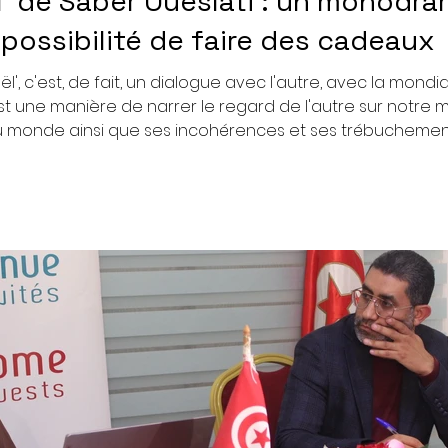
l' de Saber Oueslati : un monodra
mpossibilité de faire des cadeaux
', c'est, de fait, un dialogue avec l'autre, avec la mondia
t une manière de narrer le regard de l'autre sur notre ma
u monde ainsi que ses incohérences et ses trébuchements.
onnage de cette fable semble se perdre complètement : p
un cadeau à la famille de ce pays et en particulier à ses 
mauvaises