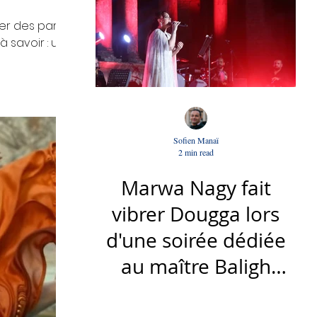
er des parties
 savoir : un
 un opus intitulé
 Sketches Suite
onnu de cette
Sofien Manaï
2 min read
Marwa Nagy fait
vibrer Dougga lors
d'une soirée dédiée
au maître Baligh
Hamdi - Par Sofien