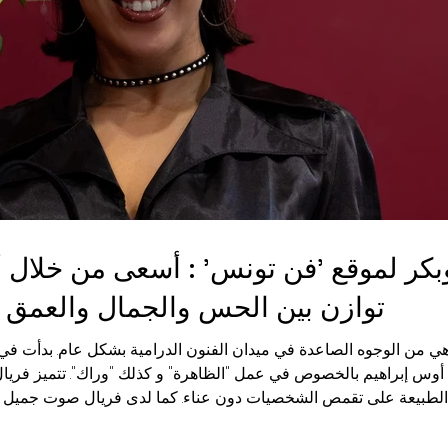
وبكر لموقع 'فن تونس' : أسعى من خلال 
توازن بين الحس والجمال والعمق
هي من الوجوه الصاعدة في ميدان الفنون الدرامية بشكل عام. بدأت في 
وس إبراهيم بالخصوص في عمل "الظاهرة" و كذلك "وراك". تتميز فريال
الطبيعة على تقمص الشخصيات دون عناء. كما لدى فريال صوت جميل وقد
الشعبية أو الوترية بألونها وتشعباتها. في هذا الإطار، أراد موقع 'فن تونس' الا
سبر تطلعاتها المستقبلية. فريال بن بوبكر، تُونسية من