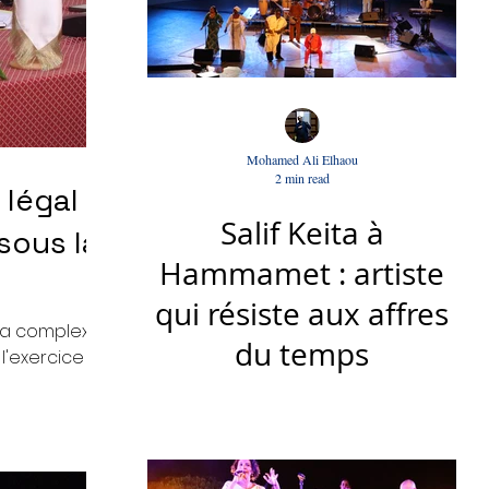
Mohamed Ali Elhaou
2 min read
 légal en
Salif Keita à
sous la
Hammamet : artiste
qui résiste aux affres
 la complexité du
du temps
 l'exercice du
 de nouvelles
ivité marginale
 pas de cadre