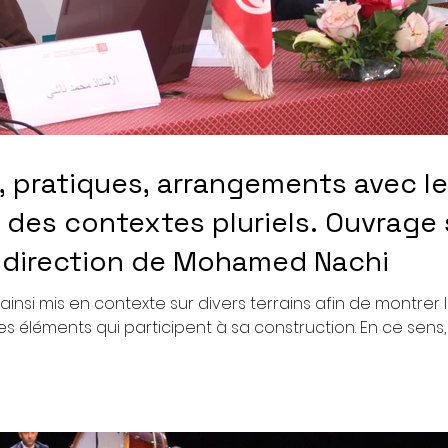
, pratiques, arrangements avec le
 des contextes pluriels. Ouvrage 
direction de Mohamed Nachi
ainsi mis en contexte sur divers terrains afin de montrer
des éléments qui participent à sa construction. En ce sens,
t producteur de nouvelles normativités mais également
nt même proliférer même en absence de loi sur une act
emple les nouveaux usages du smartphone dont il n'y a
juridique dans certains p