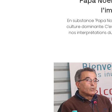
'Papa Noë
l'i
En substance 'Papa Noël
culture dominante. C’es
nos interprétations d
Noël principal pers
rentrer pour offrir 