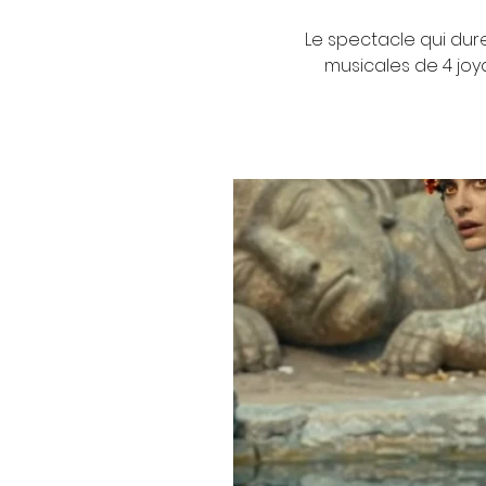
Le spectacle qui dur
musicales de 4 joya
morceau très peu connu p
'In the Steppes of Cen
n°1' de Mikhaïl Ipp