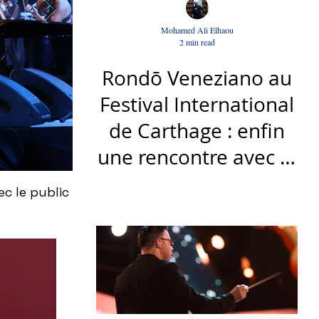
Mohamed Ali Elhaou
2 min read
Rondō Veneziano au
Festival International
de Carthage : enfin
une rencontre avec le
public tunisien
c le public
À Carthage, Shady Garfi célèbre avec br
Sofien Manaï