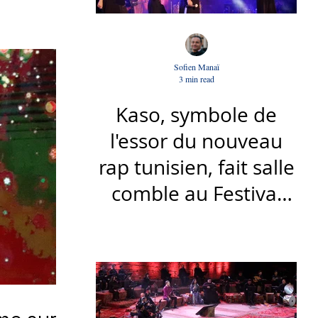
Sofien Manaï
3 min read
Kaso, symbole de
l'essor du nouveau
rap tunisien, fait salle
comble au Festival
international de Sfax
- Par Sofien Manaï