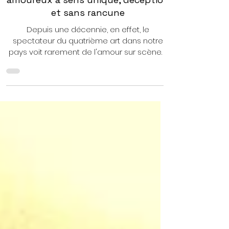
"Les nuits blanches" de Fiodor
Dostoïevski à Tunis : désir
amoureux à sens unique, déception
et sans rancune
Depuis une décennie, en effet, le
spectateur du quatrième art dans notre
pays voit rarement de l'amour sur scène. Il
assiste plutôt à des relations de
déchirement entre ces deux protagonistes
de la vie sociale voire au chaos. "Les Nuits
blanches", qui a été présenté lundi dernier,
est une œuvre romantique complexe, faite
de déception sans rancune, inspirée de
l’œuvre de l’écrivain russe Fiodor
Dostoïevski. La scénographie a été conçue
par Maria Boutousova de manière joviale.