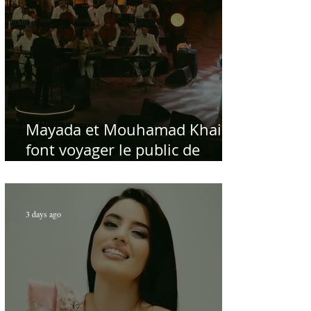
Mayada et Mouhamad Khairy
font voyager le public de
Carthage dans la gloire du
chant et de la musique arabes
d'antan
3 days ago