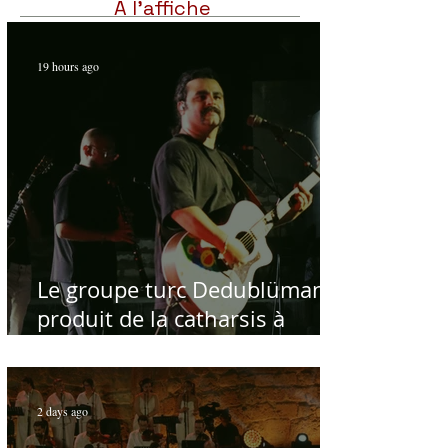
À l'affiche
19 hours ago
Le groupe turc Dedublüman
produit de la catharsis à
Hammamet
2 days ago