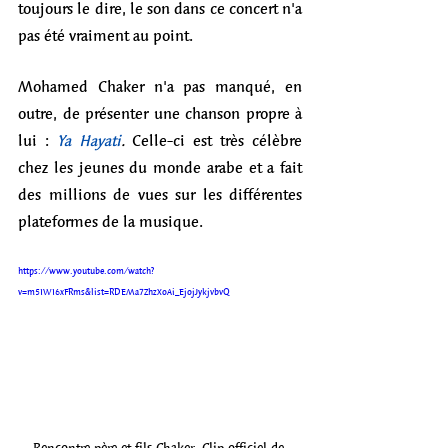
toujours le dire, le son dans ce concert n'a 
pas été vraiment au point. 
Mohamed Chaker n'a pas manqué, en 
outre, de présenter une chanson propre à 
lui : 
Ya Hayati
. 
Celle-ci est très célèbre 
chez les jeunes du monde arabe et a fait 
des millions de vues sur les différentes 
plateformes de la musique. 
https://www.youtube.com/watch?
v=m5IWI6xFRms&list=RDEMa7ZhzXoAi_EjojJykjvbvQ
Rencontre père et fils Chaker. Clip officiel de 