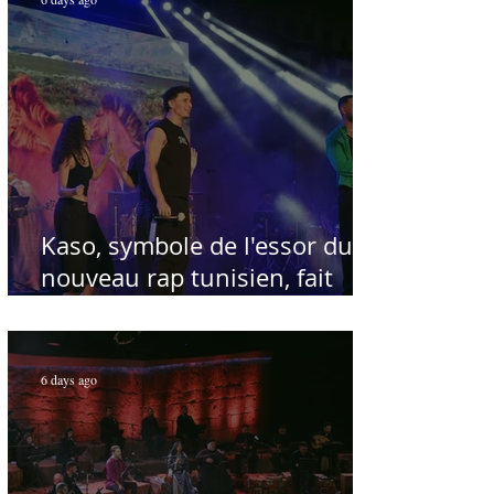
Kaso, symbole de l'essor du
nouveau rap tunisien, fait
salle comble au Festival
international de Sfax - Par
Sofien Manaï
6 days ago