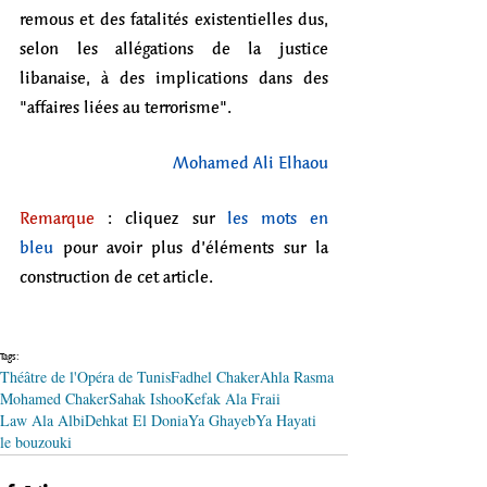
remous et des fatalités existentielles dus, 
selon les allégations de la justice 
libanaise, à des implications dans des 
"affaires liées au terrorisme". 
Mohamed Ali Elhaou
Remarque
 : cliquez sur 
les mots en 
bleu
 pour avoir plus d’éléments sur la 
construction de cet article.
Tags:
Théâtre de l'Opéra de Tunis
Fadhel Chaker
Ahla Rasma
Mohamed Chaker
Sahak Ishoo
Kefak Ala Fraii
Law Ala Albi
Dehkat El Donia
Ya Ghayeb
Ya Hayati
le bouzouki