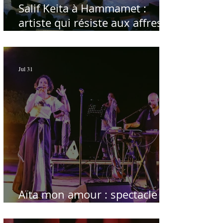
Salif Keita à Hammamet :
artiste qui résiste aux affres
du temps
Jul 31
Aïta mon amour : spectacle
sublime à Hammamet