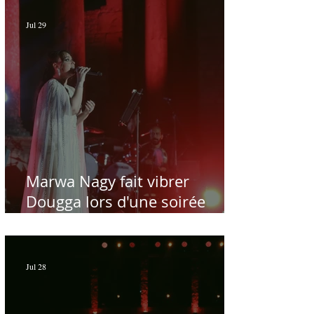
Jul 29
Marwa Nagy fait vibrer
Dougga lors d'une soirée
dédiée au maître Baligh
Hamdi - Par Sofien Manaï
Jul 28