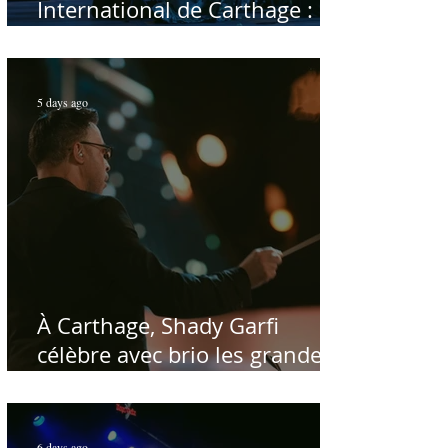
International de Carthage :
enfin une rencontre avec le
public tunisien
5 days ago
À Carthage, Shady Garfi
célèbre avec brio les grandes
voix de la chanson nationale -
Par Sofien Manaï
6 days ago