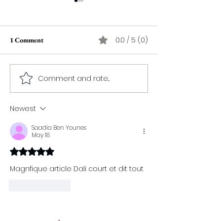
0.0 / 5 (0)
1 Comment
Comment and rate...
Opéra 'Didon et Énée' :
George Wassouf : 
tragédie poétique et
of nowadays in the
musicale rappelant gloire et
Arabic music
Newest
décadence de Carthage
Saadia Ben Younes
May 18
Rated 5 out of 5 stars.
Magnfique article Dali court et dit tout
Like
Reply