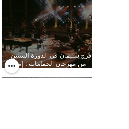
فرج سليمان في الدورة الستين
من مهرجان الحمامات : إمتاع
ومؤانسة في مناخ هادئ يقدر الأذن
Jul 22