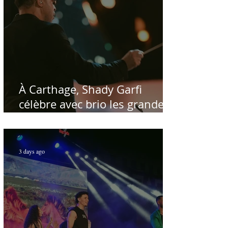
À Carthage, Shady Garfi
célèbre avec brio les grandes
voix de la chanson nationale -
Par Sofien Manaï
3 days ago