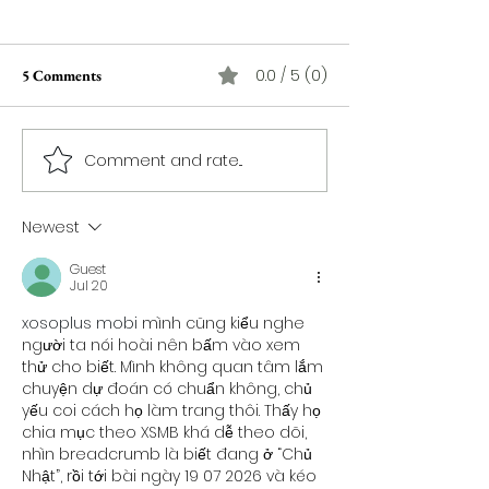
0.0 / 5 (0)
5 Comments
Comment and rate...
Hédi Agrebi dans "Dada"
Le ramassage des o
défie les normes établies de
œuvre sublime de
la musique
Fakhfakh
Newest
Guest
Jul 20
xosoplus mobi
 mình cũng kiểu nghe 
người ta nói hoài nên bấm vào xem 
thử cho biết. Mình không quan tâm lắm 
chuyện dự đoán có chuẩn không, chủ 
yếu coi cách họ làm trang thôi. Thấy họ 
chia mục theo XSMB khá dễ theo dõi, 
nhìn breadcrumb là biết đang ở “Chủ 
Nhật”, rồi tới bài ngày 19 07 2026 và kéo 