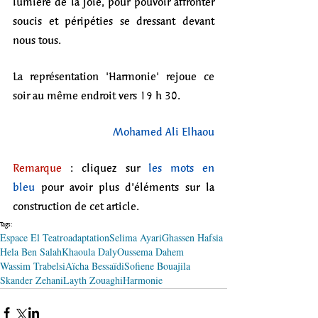
lumière de la joie, pour pouvoir affronter 
soucis et péripéties se dressant devant 
nous tous.
La représentation 'Harmonie' rejoue ce 
soir au même endroit vers 19 h 30.
Mohamed Ali Elhaou
Remarque
 : cliquez sur 
les mots en 
bleu
 pour avoir plus d’éléments sur la 
construction de cet article.
Tags:
Espace El Teatro
adaptation
Selima Ayari
Ghassen Hafsia
Hela Ben Salah
Khaoula Daly
Oussema Dahem
Wassim Trabelsi
Aïcha Bessaïdi
Sofiene Bouajila
Skander Zehani
Layth Zouaghi
Harmonie