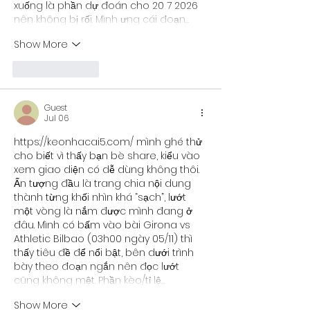
xuống là phần dự đoán cho 20 7 2026 
nên không bị rối. Mình ưng cái đoạn…
Show More
Like
Reply
Guest
Jul 06
https://keonhacai5.com/
 mình ghé thử 
cho biết vì thấy bạn bè share, kiểu vào 
xem giao diện có dễ dùng không thôi. 
Ấn tượng đầu là trang chia nội dung 
thành từng khối nhìn khá “sạch”, lướt 
một vòng là nắm được mình đang ở 
đâu. Mình có bấm vào bài Girona vs 
Athletic Bilbao (03h00 ngày 05/11) thì 
thấy tiêu đề để nổi bật, bên dưới trình 
bày theo đoạn ngắn nên đọc lướt 
cũng không mệt. Phần kèo/tỉ lệ…
Show More