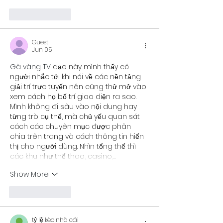
Like
Reply
Guest
Jun 05
Gà vàng TV
 dạo này mình thấy có 
người nhắc tới khi nói về các nền tảng 
giải trí trực tuyến nên cũng thử mở vào 
xem cách họ bố trí giao diện ra sao. 
Mình không đi sâu vào nội dung hay 
từng trò cụ thể, mà chủ yếu quan sát 
cách các chuyên mục được phân 
chia trên trang và cách thông tin hiển 
thị cho người dùng. Nhìn tổng thể thì 
các khu như thể thao, casino,…
Show More
Like
Reply
tỷ lệ kèo nhà cái