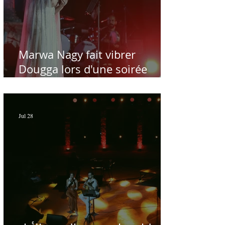
Marwa Nagy fait vibrer
Dougga lors d'une soirée
dédiée au maître Baligh
Hamdi - Par Sofien Manaï
Jul 28