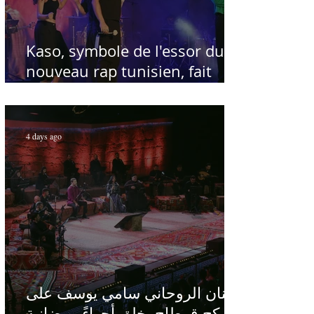
Kaso, symbole de l'essor du
nouveau rap tunisien, fait
salle comble au Festival
international de Sfax - Par
Sofien Manaï
4 days ago
الفنان الروحاني سامي يوسف على
ركح قرطاج يخلق أجواءً رمضانية