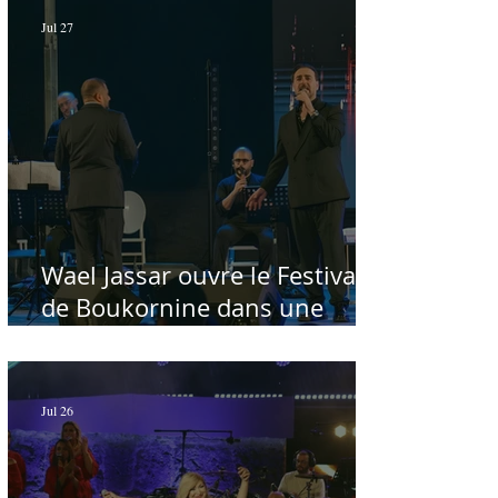
Jul 27
Wael Jassar ouvre le Festival
de Boukornine dans une
ambiance artistique d'osmose,
à guichets fermés - Par Sofien
Manaï
Jul 26