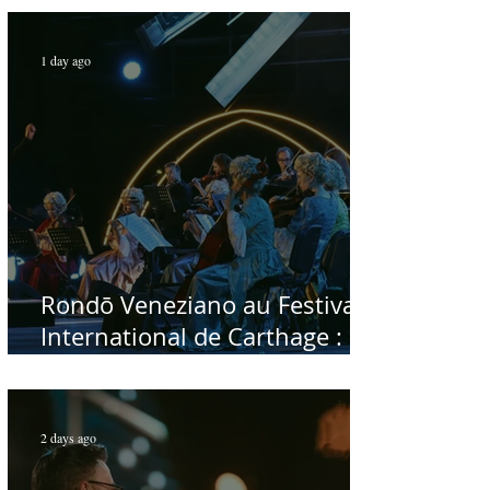
Rabah Driassa
1 day ago
Rondō Veneziano au Festival
International de Carthage :
enfin une rencontre avec le
public tunisien
2 days ago