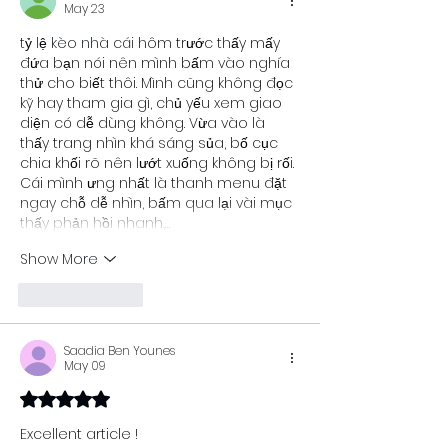
May 23
tỷ lệ kèo nhà cái
 hôm trước thấy mấy 
đứa bạn nói nên mình bấm vào nghía 
thử cho biết thôi. Mình cũng không đọc 
kỹ hay tham gia gì, chủ yếu xem giao 
diện có dễ dùng không. Vừa vào là 
thấy trang nhìn khá sáng sủa, bố cục 
chia khối rõ nên lướt xuống không bị rối. 
Cái mình ưng nhất là thanh menu đặt 
ngay chỗ dễ nhìn, bấm qua lại vài mục 
thấy phản hồi nhanh,…
Show More
Like
Reply
Saadia Ben Younes
May 09
Rated 5 out of 5 stars.
Excellent article ! 