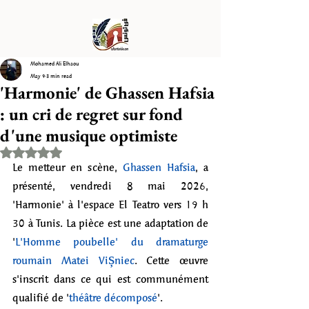
Mohamed Ali Elhaou
May 9
3 min read
'Harmonie' de Ghassen Hafsia
: un cri de regret sur fond
d'une musique optimiste
Rated NaN out of 5 stars.
Le metteur en scène, 
Ghassen Hafsia
, a 
présenté, vendredi 8 mai 2026, 
'Harmonie' à l'espace El Teatro vers 19 h 
30 à Tunis. La pièce est une adaptation de 
'
L'Homme poubelle' du dramaturge 
roumain Matei Vișniec
. Cette œuvre 
s'inscrit dans ce qui est communément 
qualifié de '
théâtre décomposé
'. 