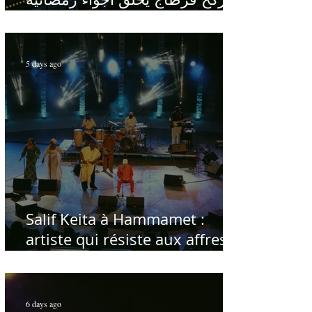
في قلب الصيف
5 days ago
Salif Keita à Hammamet :
artiste qui résiste aux affres
du temps
6 days ago