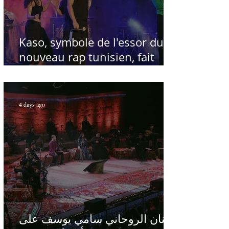
Kaso, symbole de l'essor du
nouveau rap tunisien, fait
salle comble au Festival
international de Sfax - Par
Sofien Manaï
4 days ago
الفنان الروحاني سامي يوسف على