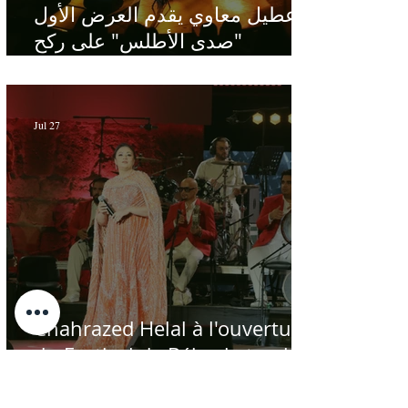
عطيل معاوي يقدم العرض الأول
"صدى الأطلس" على ركح
الحمامات : موسيقى تبحث عن
طابعها الخاص
Jul 27
Chahrazed Helal à l'ouverture
du Festival de Béja : le tarab
au chevet des régions