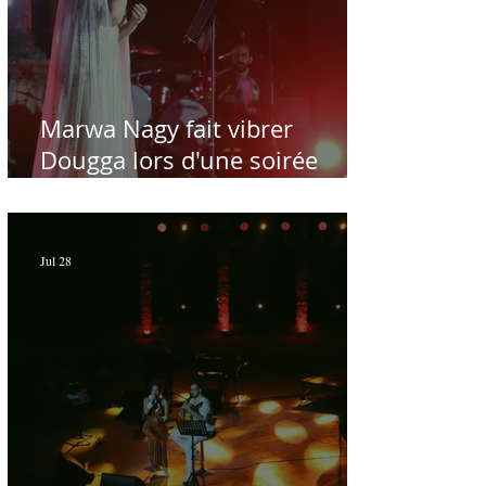
Marwa Nagy fait vibrer
Dougga lors d'une soirée
dédiée au maître Baligh
Hamdi - Par Sofien Manaï
Jul 28