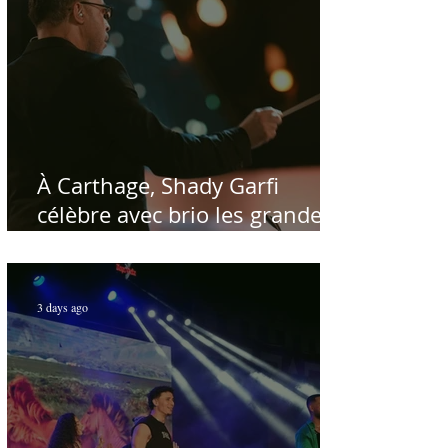
À Carthage, Shady Garfi
célèbre avec brio les grandes
voix de la chanson nationale -
Par Sofien Manaï
3 days ago