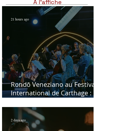
À l'affiche
21 hours ago
Rondō Veneziano au Festival
International de Carthage :
enfin une rencontre avec le
public tunisien
2 days ago