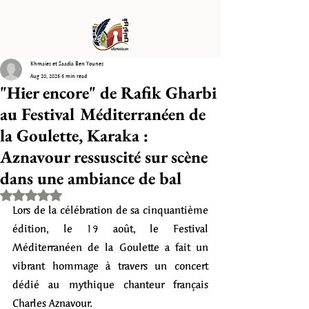
Khmaies et Saadia Ben Younes
Aug 20, 2025
5 min read
"Hier encore" de Rafik Gharbi
au Festival Méditerranéen de
la Goulette, Karaka :
Aznavour ressuscité sur scène
dans une ambiance de bal
Rated NaN out of 5 stars.
Lors de la célébration de sa cinquantième 
édition, le 19 août, le Festival 
Méditerranéen de la Goulette a fait un 
vibrant hommage à travers un concert 
dédié au mythique chanteur français 
Charles Aznavour. 