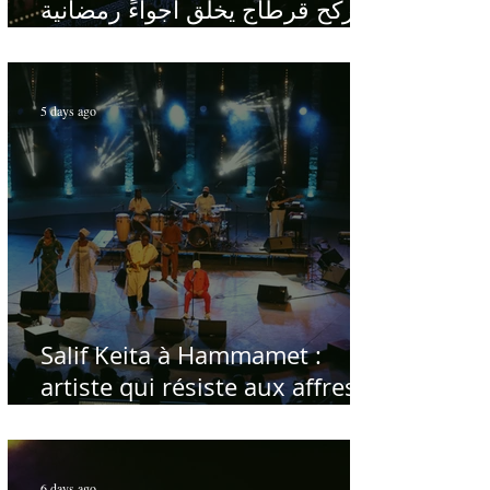
ركح قرطاج يخلق أجواءً رمضانية
في قلب الصيف
5 days ago
Salif Keita à Hammamet :
artiste qui résiste aux affres
du temps
6 days ago