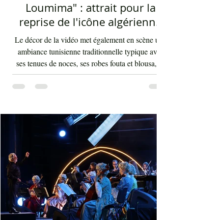
2 days ago
2 min read
Le nouveau titre d'Afrah, "Ya
Loumima" : attrait pour la
reprise de l'icône algérienne
Rabah Driassa
Le décor de la vidéo met également en scène une
ambiance tunisienne traditionnelle typique avec
ses tenues de noces, ses robes fouta et blousa, sa
décoration, ses chandelles festives, ses accessoires
de beauté, ainsi que la foule attirée et entraînée par
cette célébration, comprenant notamment les
youyous, les larmes de bonheur et les
applaudissements sincères. "Ya Loumima" réussit,
sans doute, à capturer toute l'ambivalence de ce
moment précieux grâce à une performance vocal