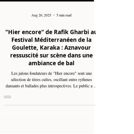
Aug 20, 2025
5 min read
"Hier encore" de Rafik Gharbi au
Festival Méditerranéen de la
Goulette, Karaka : Aznavour
ressuscité sur scène dans une
ambiance de bal
Les jalons fondateurs de "Hier encore" sont une
sélection de titres cultes, oscillant entre rythmes
dansants et ballades plus introspectives. Le public a de
fait écouté et fredonné des standards qu’il connaît par
cœur, de "Je t’attends", "Il faut savoir", "Que c’est triste
Venise" aux succès planétaires comme "La Bohème",
"Emmenez-moi" et "Formidable". En combinant leur