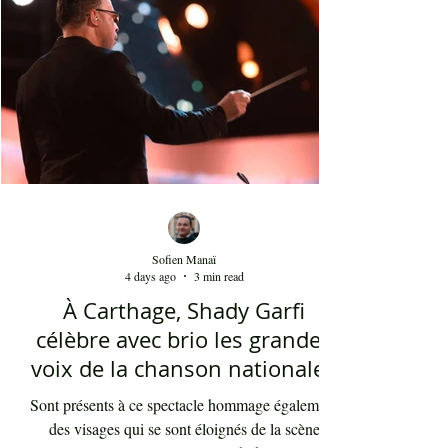
présents sont le plus souvent des quinquagénaires
qui sont venus se rappeler des années 80 et début
90 où la culture italienne dominait le paysage
télévisuel tunisien. Conduit par l'énergique chef
d'orch
Sofien Manaï
4 days ago
3 min read
À Carthage, Shady Garfi
célèbre avec brio les grandes
voix de la chanson nationale -