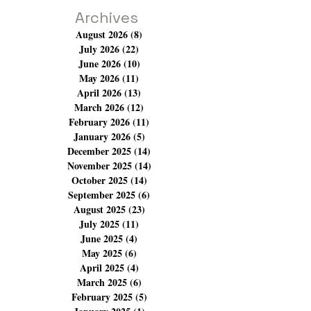
façon de chanter, solo, duo, trio ou même en quatuor,
les artistes sur scène ont ressuscité ce répe
Archives
August 2026
(8)
8 posts
July 2026
(22)
22 posts
June 2026
(10)
10 posts
May 2026
(11)
11 posts
April 2026
(13)
13 posts
March 2026
(12)
12 posts
February 2026
(11)
11 posts
January 2026
(5)
5 posts
December 2025
(14)
14 posts
November 2025
(14)
14 posts
October 2025
(14)
14 posts
September 2025
(6)
6 posts
August 2025
(23)
23 posts
July 2025
(11)
11 posts
June 2025
(4)
4 posts
May 2025
(6)
6 posts