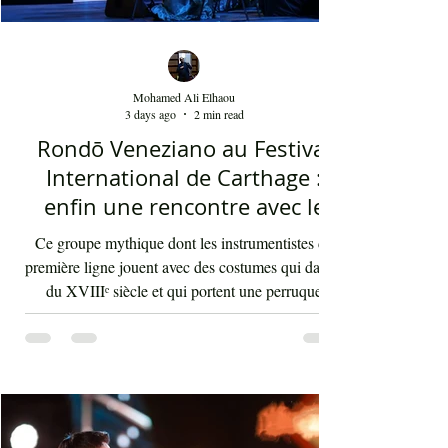
Mohamed Ali Elhaou
3 days ago
2 min read
Rondō Veneziano au Festival
International de Carthage :
enfin une rencontre avec le
public tunisien
Ce groupe mythique dont les instrumentistes de
première ligne jouent avec des costumes qui datent
du XVIIIᵉ siècle et qui portent une perruque
blanche a été présent le 4 août 2026 sur les
planches du festival de Carthage. Dans les
gradins, dans un temps d'été très humide, les