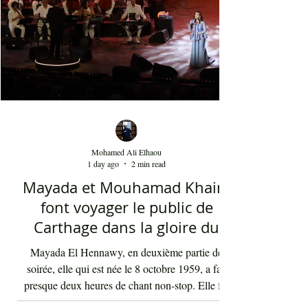
occidentale. Le son de la clarinette est à l'image
d'un cri d'un loup sur les montagnes. D'ailleurs,
Dédublüm
Mohamed Ali Elhaou
1 day ago
2 min read
Mayada et Mouhamad Khairy
font voyager le public de
Carthage dans la gloire du
chant et de la musique arabes
Mayada El Hennawy, en deuxième partie de