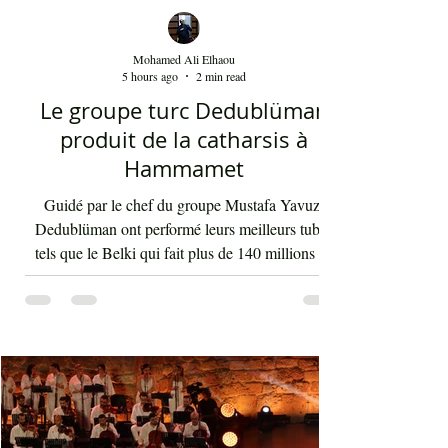
Mohamed Ali Elhaou
5 hours ago
2 min read
Le groupe turc Dedublüman
produit de la catharsis à
Hammamet
Guidé par le chef du groupe Mustafa Yavuz,
Dedublüman ont performé leurs meilleurs tubes
tels que le Belki qui fait plus de 140 millions de
vues sur YouTube et bien d'autres morceaux qui
font la gloire mondiale actuelle de cette bande. La
musique de Dedublüman reflète bel et bien
l'identité turque, trouvant harmonieusement sa
place entre les civilisations orientale et