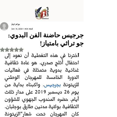
جواهر كريّمْ
Jan 15, 2020
1 min read
جرجيس حاضنة الفن البدوي:
جو تراثي بامتياز!
Rated NaN out of 5 stars.
ا
خترنا في هذه التغطية أن نعود إلى 
احتفال أثلج صدري. هو عادة ثقافية 
غنائية بدوية متمثلة في فعاليات 
الدورة الخامسة للمهرجان الوطني 
للزيتونة 
بجرجيس
. واكبناه بداية من 
يوم 26 ديسمبر 2019 على مدار ثلاث 
أيام. حضره المندوب الجهوي للشؤون 
الثقافية بولاية مدنين طارق بوجلبان. 
كان المهرجان تحت شعار"الزيتونة 