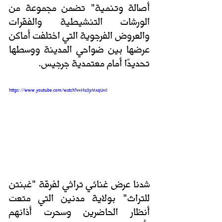
أصالة وتنمية" تضمن مجموعة من 
الورشات التنشيطية والفقرات 
والعروض الفرجوية التي اختلفت أماكن 
عرضها بين ضواحي المدينة ووسطها 
تحديدًا أمام معتمدية جرجيس. 
https://www.youtube.com/watch?v=I9a3yMxqUv0
شدنا عرض غنائي تراثي لفرقة "غبنتن 
للتراث" بولاية مدنين التي متعت 
أنظار الحاضرين وسحرت أذانهم 