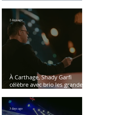
enfin une rencontre avec le
public tunisien
2 days ago
À Carthage, Shady Garfi
célèbre avec brio les grandes
voix de la chanson nationale -
Par Sofien Manaï
3 days ago