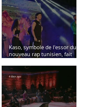
Kaso, symbole de l'essor du
nouveau rap tunisien, fait
salle comble au Festival
international de Sfax - Par
Sofien Manaï
4 days ago