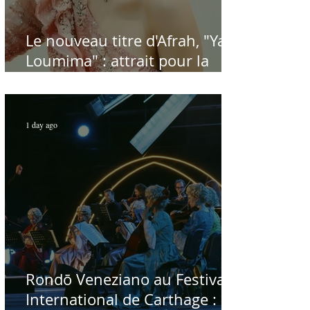
Le nouveau titre d'Afrah, "Ya
Loumima" : attrait pour la
reprise de l'icône algérienne
Rabah Driassa
1 day ago
Rondō Veneziano au Festival
International de Carthage :