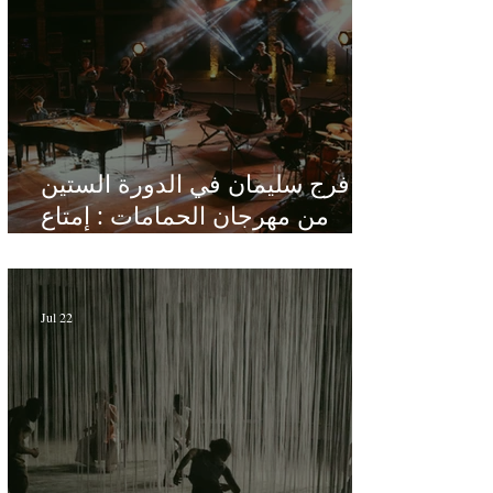
فرج سليمان في الدورة الستين
من مهرجان الحمامات : إمتاع
ومؤانسة في مناخ هادئ يقدر الأذن
Jul 22