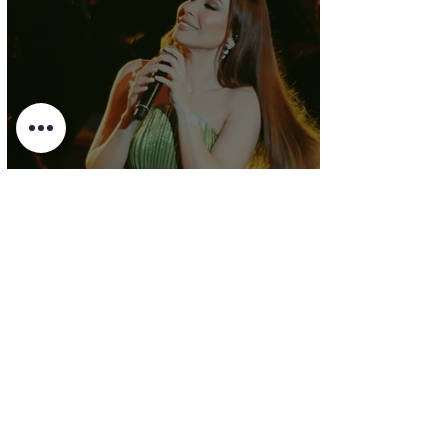
Yara au Festival de
Hammamet a ravi un public
en attente du moindre zeste
de beauté
Jul 17