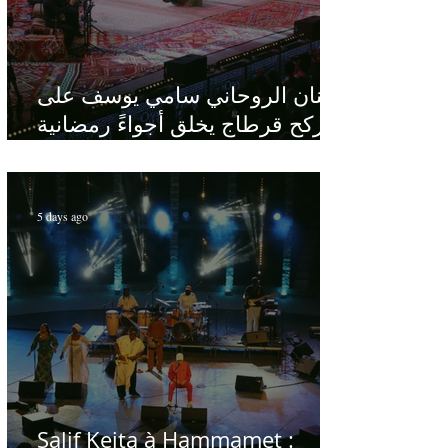
الفنان الروحاني سامي يوسف على
ركح قرطاج يخلق أجواءً رمضانية
في قلب الصيف
5 days ago
Salif Keita à Hammamet :