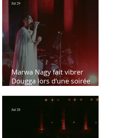
Jul 29
Marwa Nagy fait vibrer
Dougga lors d'une soirée
dédiée au maître Baligh
Hamdi - Par Sofien Manaï
Jul 28