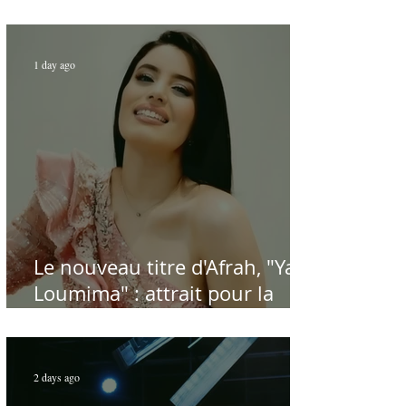
Carthage dans la gloire du
chant et de la musique arabes
d'antan
1 day ago
Le nouveau titre d'Afrah, "Ya
Loumima" : attrait pour la
reprise de l'icône algérienne
Rabah Driassa
2 days ago