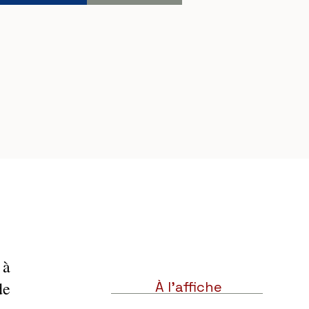
à 
Tunis, avaient rendez-vous le 26 octobre avec la pièce "Billa Roujouâa" de 
À l'affiche