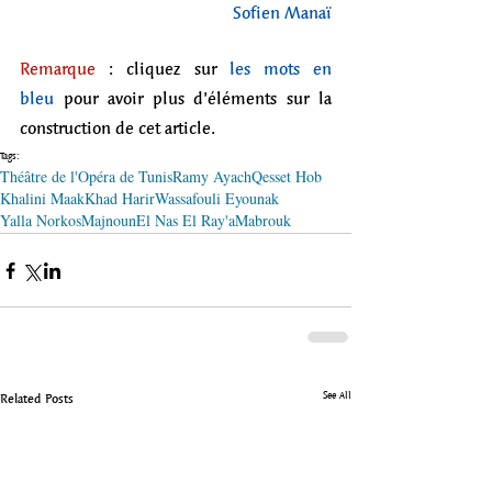
Sofien Manaï
Remarque
 : cliquez sur 
les mots en 
bleu
 pour avoir plus d’éléments sur la 
construction de cet article.
Tags:
Théâtre de l'Opéra de Tunis
Ramy Ayach
Qesset Hob
Khalini Maak
Khad Harir
Wassafouli Eyounak
Yalla Norkos
Majnoun
El Nas El Ray'a
Mabrouk
See All
Related Posts