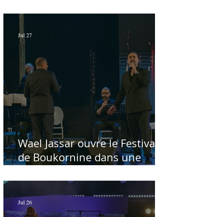
au chevet des régions
Jul 27
Wael Jassar ouvre le Festival
de Boukornine dans une
ambiance artistique d'osmose,
à guichets fermés - Par Sofien
Manaï
Jul 26