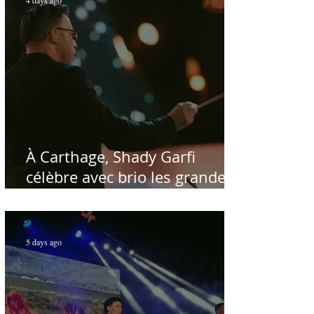
À Carthage, Shady Garfi
célèbre avec brio les grandes
voix de la chanson nationale -
Par Sofien Manaï
5 days ago