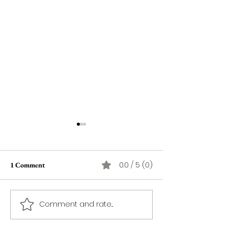
0.0 / 5 (0)
1 Comment
Comment and rate...
Le nouveau titre d'Afrah,
Rondō Veneziano
"Ya Loumima" : attrait pour
Festival Internati