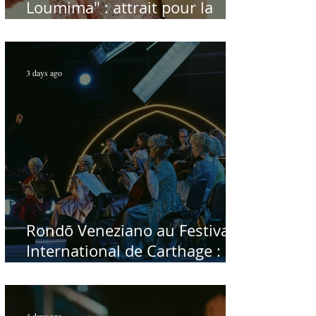
Loumima" : attrait pour la
reprise de l'icône algérienne
Rabah Driassa
3 days ago
Rondō Veneziano au Festival
International de Carthage :
enfin une rencontre avec le
public tunisien
4 days ago