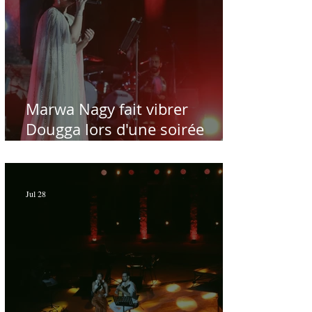
Marwa Nagy fait vibrer
Dougga lors d'une soirée
dédiée au maître Baligh
Hamdi - Par Sofien Manaï
Jul 28