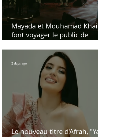
Mayada et Mouhamad Khairy
font voyager le public de
Carthage dans la gloire du
chant et de la musique arabes
d'antan
2 days ago
Le nouveau titre d'Afrah, "Ya