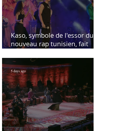
Kaso, symbole de l'essor du
nouveau rap tunisien, fait
salle comble au Festival
international de Sfax - Par
Sofien Manaï
5 days ago