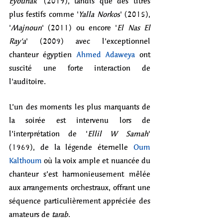
Eyounak
' (2019), tandis que des titres 
plus festifs comme '
Yalla Norkos
' (2015), 
'
Majnoun
' (2011) ou encore '
El Nas El 
Ray'a
'
(2009) avec l'exceptionnel 
chanteur égyptien 
Ahmed Adaweya
 ont 
suscité une forte interaction de 
l'auditoire. 
L’un des moments les plus marquants de 
la soirée est intervenu lors de 
l’interprétation de '
Ellil W Samah
' 
(1969), de la légende éternelle 
Oum 
Kalthoum
 où la voix ample et nuancée du 
chanteur s’est harmonieusement mêlée 
aux arrangements orchestraux, offrant une 
séquence particulièrement appréciée des 
amateurs de 
tarab
. 