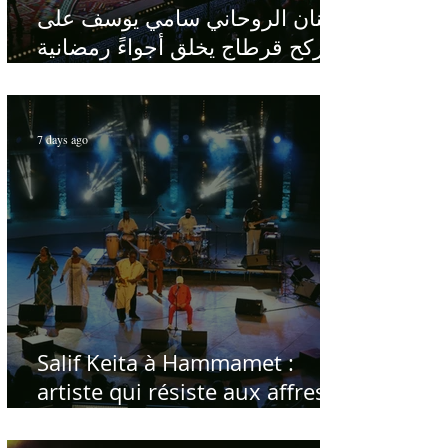
الفنان الروحاني سامي يوسف على
ركح قرطاج يخلق أجواءً رمضانية
في قلب الصيف
7 days ago
Salif Keita à Hammamet :
artiste qui résiste aux affres
du temps