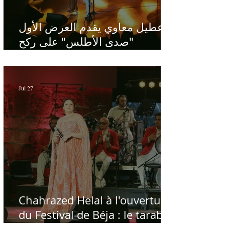
عطيل معاوي يقدم العرض الأول
"صدى الأطلس" على ركح
الحمامات : موسيقى تبحث عن
طابعها الخاص
Jul 27
Chahrazed Helal à l'ouverture
du Festival de Béja : le tarab