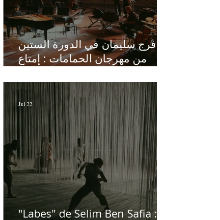
فرج سليمان في الدورة الستين
من مهرجان الحمامات : إمتاع
ومؤانسة في مناخ هادئ يقدر الأذن
Jul 22
"Labes" de Selim Ben Safia :