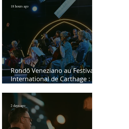
bal
18 hours ago
Rondō Veneziano au Festival
International de Carthage :
enfin une rencontre avec le
public tunisien
2 days ago