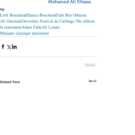
Mohamed Ali Elhaou
Tags:
Lotfi Bouchnak
Hamza Bouchnak
Fadi Ben Othman
Ali Ouertani
Ouverture Festival de Carthage 58e édition
la tunisianité
Adam Fathi
Ali Louati
Musique classique tunisienne
See All
Related Posts