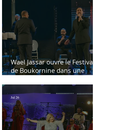
Wael Jassar ouvre le Festival
de Boukornine dans une
ambiance artistique d'osmose,
à guichets fermés - Par Sofien
Manaï
Jul 26