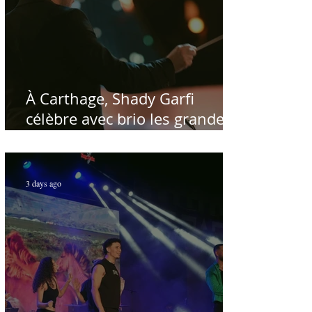
À Carthage, Shady Garfi
célèbre avec brio les grandes
voix de la chanson nationale -
Par Sofien Manaï
3 days ago