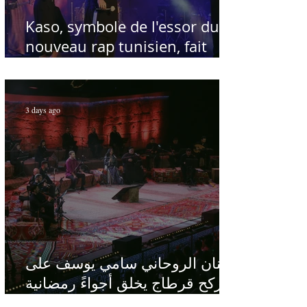
Kaso, symbole de l'essor du
nouveau rap tunisien, fait
salle comble au Festival
international de Sfax - Par
Sofien Manaï
3 days ago
الفنان الروحاني سامي يوسف على
ركح قرطاج يخلق أجواءً رمضانية
في قلب الصيف