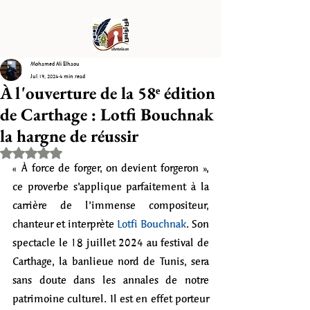
Mohamed Ali Elhaou
Jul 19, 2024
4 min read
À l'ouverture de la 58ᵉ édition
de Carthage : Lotfi Bouchnak
la hargne de réussir
Rated NaN out of 5 stars.
« À force de forger, on devient forgeron », 
ce proverbe s’applique parfaitement à la 
carrière de l’immense compositeur, 
chanteur et interprète
 Lotfi Bouchnak
. Son 
spectacle le 18 juillet 2024 au festival de 
Carthage, la banlieue nord de Tunis, sera 
sans doute dans les annales de notre 
patrimoine culturel. Il est en effet porteur 