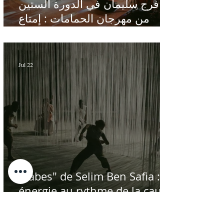
فرج سليمان في الدورة الستين
من مهرجان الحمامات : إمتاع
ومؤانسة في مناخ هادئ يقدر الأذن
Jul 22
"Labes" de Selim Ben Safia :
énergie au rythme de la cause
palestinienne