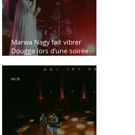
Marwa Nagy fait vibrer
Dougga lors d'une soirée
dédiée au maître Baligh
Hamdi - Par Sofien Manaï
Jul 28