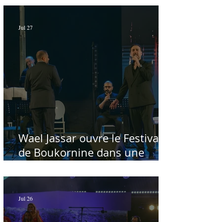
Jul 27
Wael Jassar ouvre le Festival
de Boukornine dans une
ambiance artistique d'osmose,
à guichets fermés - Par Sofien
Manaï
Jul 26