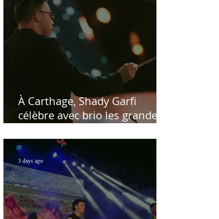
À Carthage, Shady Garfi
célèbre avec brio les grandes
voix de la chanson nationale -
Par Sofien Manaï
3 days ago