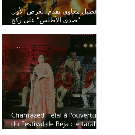
عطيل معاوي يقدم العرض الأول
"صدى الأطلس" على ركح
الحمامات : موسيقى تبحث عن
طابعها الخاص
Jul 27
Chahrazed Helal à l'ouverture
du Festival de Béja : le tarab
au chevet des régions