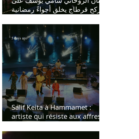
الفنان الروحاني سامي يوسف على
ركح قرطاج يخلق أجواءً رمضانية
في قلب الصيف
5 days ago
Salif Keita à Hammamet :
artiste qui résiste aux affres
du temps