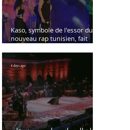
Kaso, symbole de l'essor du
nouveau rap tunisien, fait
salle comble au Festival
international de Sfax - Par
Sofien Manaï
4 days ago