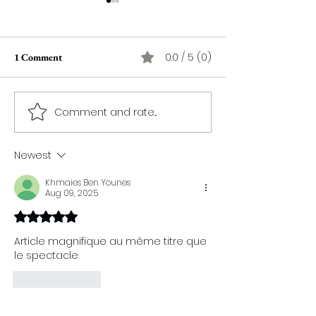
0.0 / 5 (0)
1 Comment
Comment and rate...
Le musicien Kamel Ferjani,
Ouverture du Fes
lors du FIH 59, présente
International de 
"dialogue des cordes 2" pour
en demie-teinte
Newest
nouer davantage les
diversités culturelles
Khmaies Ben Younes
Aug 09, 2025
Rated 5 out of 5 stars.
Article magnifique au même titre que 
le spectacle
Like
Reply