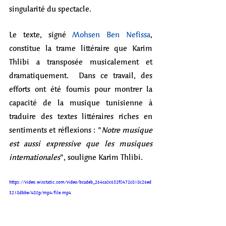
singularité du spectacle.  
Le texte, signé 
Mohsen Ben Nefissa
, 
constitue la trame littéraire que Karim 
Thlibi a transposée musicalement et 
dramatiquement.  Dans ce travail, des 
efforts ont été fournis pour montrer la 
capacité de la musique tunisienne à 
traduire des textes littéraires riches en 
sentiments et réflexions : "
Notre musique 
est aussi expressive que les musiques 
internationales
", souligne Karim Thlibi. 
https://video.wixstatic.com/video/bcadeb_264ca0c632f0472c818c26ed
3218dbbe/480p/mp4/file.mp4