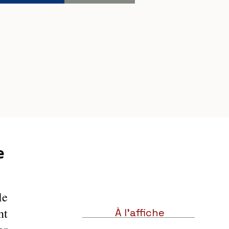
e
e 
t 
À l'affiche