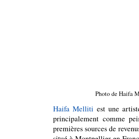
Photo de Haifa Me
Haifa Melliti
 est une artist
principalement comme peint
premières sources de revenus
situé à Montpellier en Franc