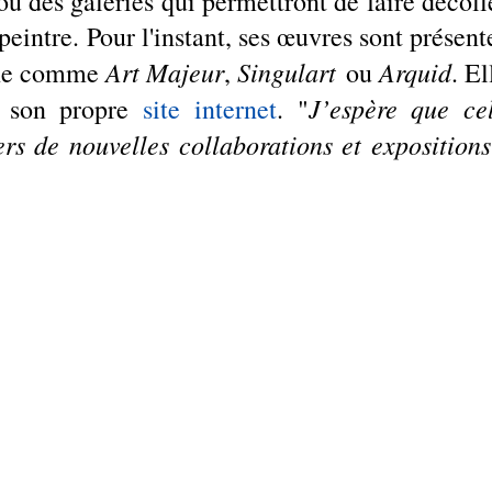
u des galeries qui permettront de faire décolle
 peintre. Pour l'instant, ses œuvres sont présente
Art Majeur
Singulart
Arquid
gne comme 
, 
 ou 
. El
J’espère que cel
 son propre 
site internet
. "
ers de nouvelles collaborations et expositions