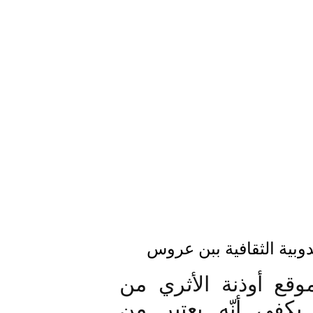
وبية الثقافية ببن عروس
إيمانا بقيمتة التاريخية وما يتمتع به موقع أوذنة الأثري من 
خصوصية تميزه عن بقية المواقع، يكفي أنّه يعتبر من 