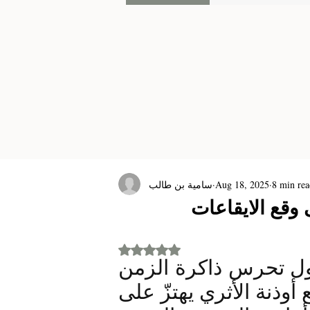
8 min rea
Aug 18, 2025
سامية بن طالب
 وقع الايقاعات
Rated NaN out of 5 stars.
في أحضان التاريخ، حيث أعمدة الكابيتول تحرس ذاكرة الزمن 
وتقف شامخة ترقب مدارج مسرح موقع أوذنة الأثري يهتزّ على 