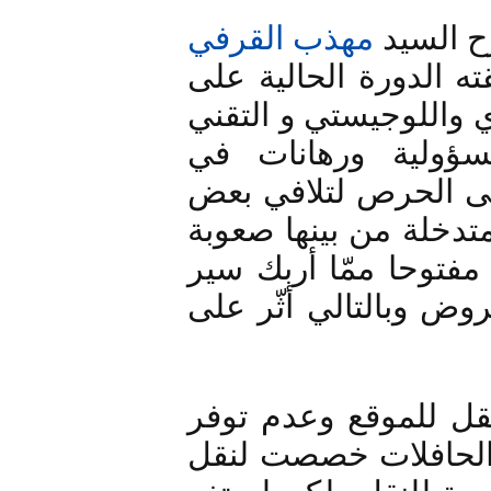
ح السيد 
مهذب القرفي
مدير المهرجان : "أنّ النجاح الذي حققته الدورة الحالية على 
المستوى التنظيمي والحضور الجماهيري واللوجيستي و التقني 
والإعلامي والاتصالي يزيد الهيئة مسؤولية ورهانات في 
المستقبل توقا لما هو أفضل". وأكّد على الحرص لتلافي بعض 
الهنات بتضافر جهود مختلف الهياكل المتدخلة من بينها صعوبة 
السيطرة على فضاء المسرح باعتباره مفتوحا ممّا أربك سير 
بيع التذاكر بسبب الدخول المجاني للعروض وبالتالي أثّر على 
صعوبة التنقل للموقع وعدم توفر 
النقل العمومي باستثناء عدد قليل من الحافلات خصصت لنقل 