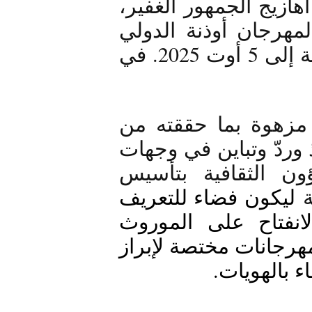
زيج الجمهور الغفير، 
اختتمت فعاليات الدورة الأولى لمهرجان أوذنة الدولي 
للفنون الشعبية الذي امتد من 26 جويلية إلى 5 أوت 2025. في 
تتبختر أوذنة بين المهرجانات الصيفية مزهوة بما حققته من 
نجاح بالرغم ممّا رافق البرمجة من أخذ وردّ وتباين في وجهات 
النظر على إثر مبادرة وزارة الشؤون الثقافية بتأسيس 
 ليكون فضاء للتعريف 
بالموروث الموسيقي التونسي مع الانفتاح على الموروث 
الثقافي الأجنبي وحلقة ضمن منظومة مهرجانات مختصة لإبراز 
ء بالهويات.