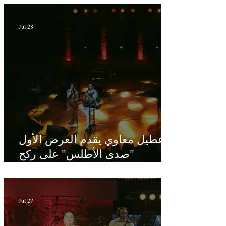
Hamdi - Par Sofien Manaï
Jul 28
عطيل معاوي يقدم العرض الأول
"صدى الأطلس" على ركح
الحمامات : موسيقى تبحث عن
طابعها الخاص
Jul 27