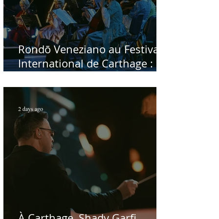
Rondō Veneziano au Festival
International de Carthage :
enfin une rencontre avec le
public tunisien
2 days ago
À Carthage, Shady Garfi