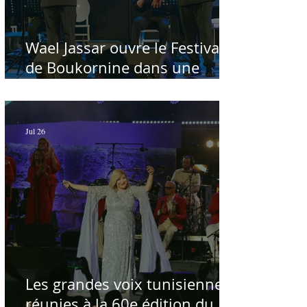
Wael Jassar ouvre le Festival
de Boukornine dans une
ambiance artistique d'osmose,
à guichets fermés - Par Sofien
Manaï
Jul 26
Les grandes voix tunisiennes
réunies à la 60e édition du