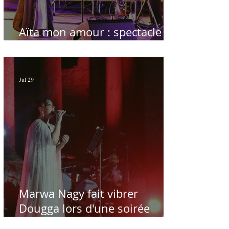
Aïta mon amour : spectacle
sublime à Hammamet
Jul 29
Marwa Nagy fait vibrer
Dougga lors d'une soirée
dédiée au maître Baligh