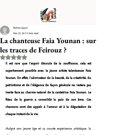
Rahma Sayari
Nov 22, 2017
2 min read
La chanteuse Faia Younan : sur
les traces de Feirouz ?
Rated NaN out of 5 stars.
Il est rare que l'espoir découle de la souffrance, cela est 
superbement possible avec la jeune artiste talentueuse Faia 
Younan. En effet, l’admirateur de la beauté, de la créativité, du 
patriotisme et de l’élégance de façon générale ne restera pas 
inerte face au charme naturel de la cantatrice Faia Younan. Le 
fléau de la guerre a consolidé la paix de son âme. Ces 
chansons sont des appels à l’amour et à la dégustation de 
chaque instant de la vie.
Malgré son jeune âge et sa courte expérience artistique, la 