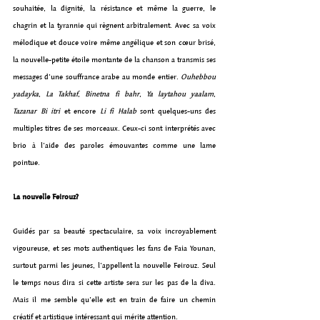
souhaitée, la dignité, la résistance et même la guerre, le 
chagrin et la tyrannie qui règnent arbitralement. Avec sa voix 
mélodique et douce voire même angélique et son cœur brisé, 
la nouvelle-petite étoile montante de la chanson a transmis ses 
messages d’une souffrance arabe au monde entier.
 Ouhebbou 
yadayka
, 
La Takhaf
, 
Binetna fi bahr
, 
Ya laytahou yaalam
, 
Tazanar Bi itri
 et encore 
Li fi Halab
 sont quelques-uns des 
multiples titres de ses morceaux. Ceux-ci sont interprétés avec 
brio à l’aide des paroles émouvantes comme une lame 
pointue.
La nouvelle Feirouz?
Guidés par sa beauté spectaculaire, sa voix incroyablement 
vigoureuse, et ses mots authentiques les fans de Faia Younan, 
surtout parmi les jeunes, l’appellent la nouvelle Feirouz. Seul 
le temps nous dira si cette artiste sera sur les pas de la diva. 
Mais il me semble qu’elle est en train de faire un chemin 
créatif et artistique intéressant qui mérite attention.