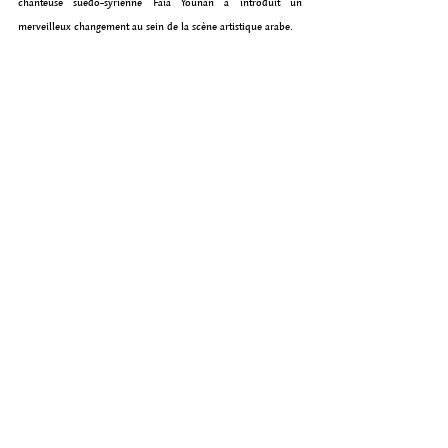
chanteuse suédo-syrienne Faia Younan a introduit un 
merveilleux changement au sein de la scène artistique arabe.