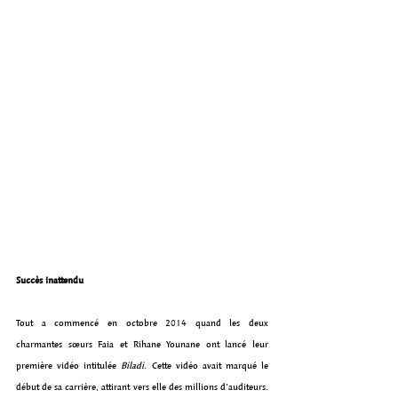
Succès inattendu
Tout a commencé en octobre 2014 quand les deux 
charmantes sœurs Faia et Rihane Younane ont lancé leur 
première vidéo intitulée 
Biladi
. Cette vidéo avait marqué le 
début de sa carrière, attirant vers elle des millions d’auditeurs. 