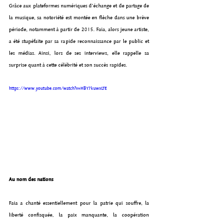
Grâce aux plateformes numériques d’échange et de partage de 
la musique, sa notoriété est montée en flèche dans une brève 
période, notamment à partir de 2015. Faia, alors jeune artiste, 
a été stupéfaite par sa rapide reconnaissance par le public et 
les médias. Ainsi, lors de ses interviews, elle rappelle sa 
surprise quant à cette célébrité et son succès rapides.
https://www.youtube.com/watch?v=HBY7kuwxLTE
Au nom des nations
Faia a chanté essentiellement pour la patrie qui souffre, la 
liberté confisquée, la paix manquante, la coopération 