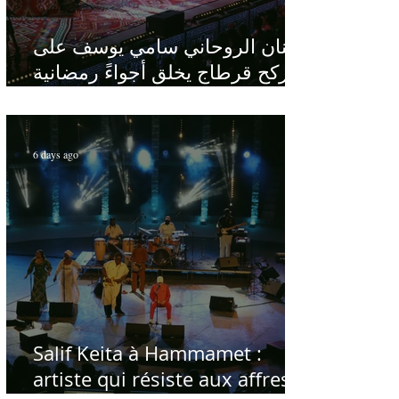
الفنان الروحاني سامي يوسف على
ركح قرطاج يخلق أجواءً رمضانية
في قلب الصيف
6 days ago
Salif Keita à Hammamet :
artiste qui résiste aux affres