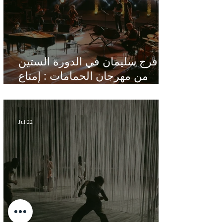
فرج سليمان في الدورة الستين
من مهرجان الحمامات : إمتاع
ومؤانسة في مناخ هادئ يقدر الأذن
Jul 22