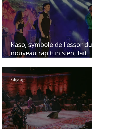
Kaso, symbole de l'essor du
nouveau rap tunisien, fait
salle comble au Festival
international de Sfax - Par
Sofien Manaï
5 days ago