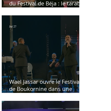
du Festival de Béja : le tarab
au chevet des régions
Jul 27
Wael Jassar ouvre le Festival
de Boukornine dans une
ambiance artistique d'osmose,
à guichets fermés - Par Sofien
Manaï