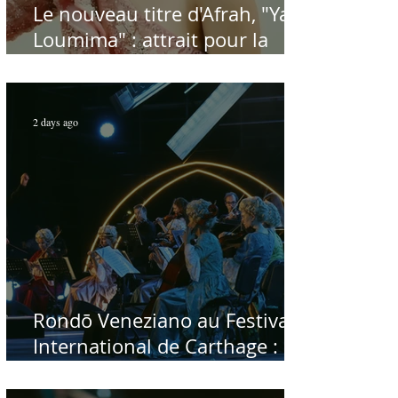
Le nouveau titre d'Afrah, "Ya
Loumima" : attrait pour la
reprise de l'icône algérienne
Rabah Driassa
2 days ago
Rondō Veneziano au Festival
International de Carthage :
enfin une rencontre avec le
public tunisien