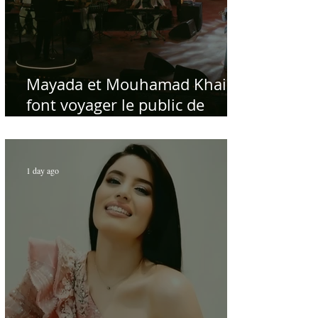
Mayada et Mouhamad Khairy
font voyager le public de
Carthage dans la gloire du
chant et de la musique arabes
d'antan
1 day ago