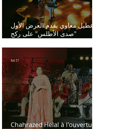
عطيل معاوي يقدم العرض الأول
"صدى الأطلس" على ركح
الحمامات : موسيقى تبحث عن
طابعها الخاص
Jul 27
Chahrazed Helal à l'ouverture