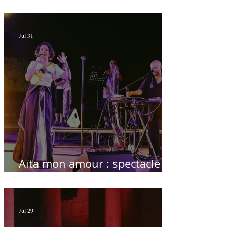
du temps
Jul 31
Aïta mon amour : spectacle
sublime à Hammamet
Jul 29