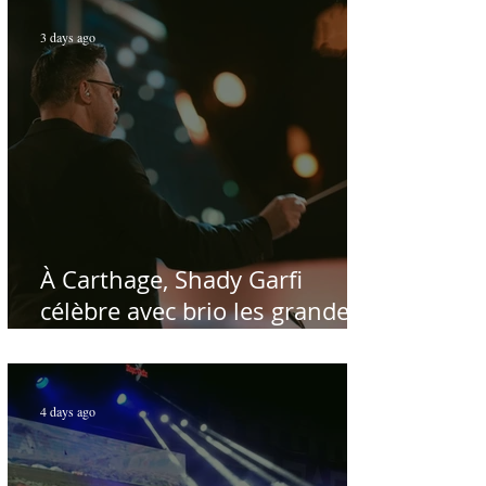
3 days ago
À Carthage, Shady Garfi
célèbre avec brio les grandes
voix de la chanson nationale -
Par Sofien Manaï
4 days ago