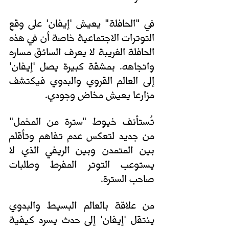
في "الحافلة" يعيش 'إيفان' على وقع 
التوترات الاجتماعية خاصة أن في هذه 
الحافلة الغريبة لا يعرف السائق مساره 
واتجاهه. بمشقة كبيرة يصل 'إيفان' 
إلى العالم القروي والبدوي فيكتشف 
مزارعا يعيش مخاض وجودي. 
تُستأنف خيوط "سترة من المخمل" 
من جديد لتعكس عدم تفاهم وتأقلم 
بين المتمدن وبين الريفي الذي لا 
يستوعب التوتر المفرط وطلبات 
صاحب السترة.  
من علاقة بالعالم البسيط والبدوي 
ينتقل 'إيفان' إلى حدث يسرد كيفية 