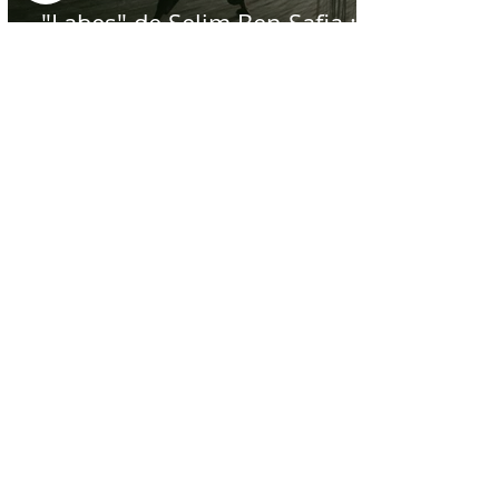
"Labes" de Selim Ben Safia :
énergie au rythme de la cause
palestinienne
Jul 21
Gnawa Diffusion à
Hammamet : chant et
musique de la répétition du