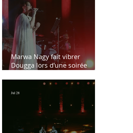
Marwa Nagy fait vibrer
Dougga lors d'une soirée
dédiée au maître Baligh
Hamdi - Par Sofien Manaï
Jul 28