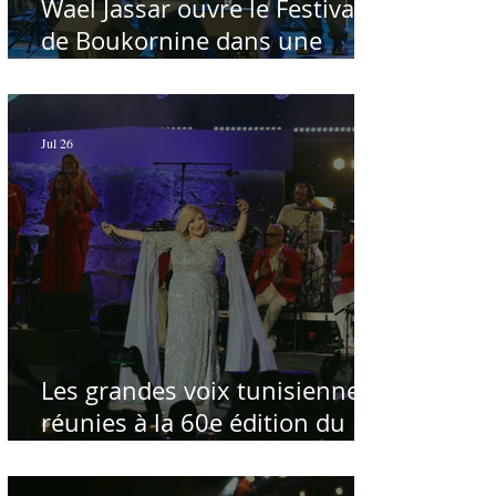
Wael Jassar ouvre le Festival
de Boukornine dans une
ambiance artistique d'osmose,
à guichets fermés - Par Sofien
Manaï
Jul 26
Les grandes voix tunisiennes
réunies à la 60e édition du
Festival International de
Carthage pour célébrer la