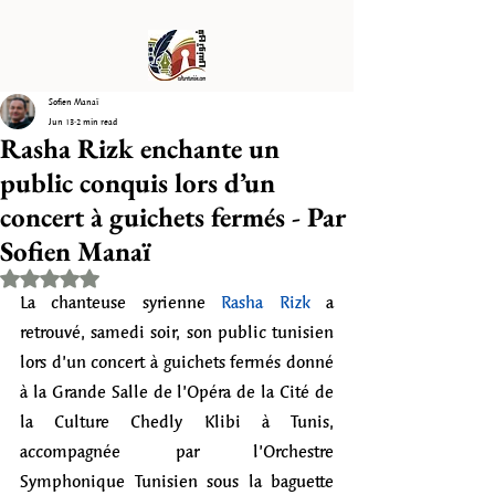
Sofien Manaï
Jun 13
2 min read
Rasha Rizk enchante un
public conquis lors d’un
concert à guichets fermés - Par
Sofien Manaï
Rated NaN out of 5 stars.
La chanteuse syrienne 
Rasha Rizk
 a 
retrouvé, samedi soir, son public tunisien 
lors d’un concert à guichets fermés donné 
à la Grande Salle de l’Opéra de la Cité de 
la Culture Chedly Klibi à Tunis, 
accompagnée par l’Orchestre 
Symphonique Tunisien sous la baguette 