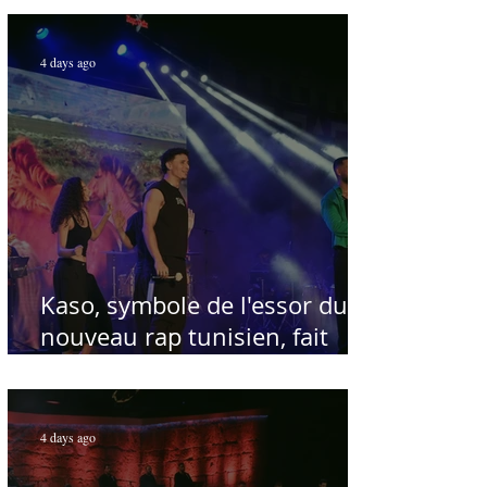
Par Sofien Manaï
4 days ago
Kaso, symbole de l'essor du
nouveau rap tunisien, fait
salle comble au Festival
international de Sfax - Par
Sofien Manaï
4 days ago