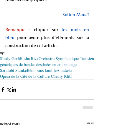
Sofien Manaï
Remarque
 : cliquez sur 
les mots en 
bleu
 pour avoir plus d’éléments sur la 
construction de cet article.
Tags:
Shady Garfi
Rasha Rizk
Orchestre Symphonique Tunisien
génériques de bandes dessinées en arabe
manga
Sarutobi Sasuke
Rémi sans famille
Anastasia
Opéra de la Cité de la Culture Chedly Klibi
See All
Related Posts