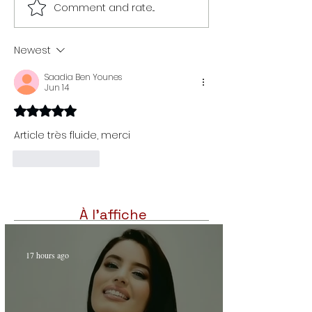
Comment and rate...
Rana Zarrouk au concert de
Rana Gorgani à
la cité de la culture :
l’Acropolium de 
sensibilité ne laissant pas
dans le cadre de l
Newest
indifférent
musical
Saadia Ben Younes
Jun 14
Rated 5 out of 5 stars.
Article très fluide, merci 
Like
Reply
À l'affiche
17 hours ago