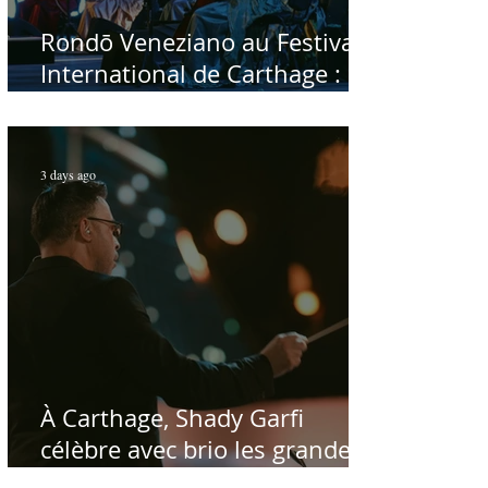
Rondō Veneziano au Festival
International de Carthage :
enfin une rencontre avec le
public tunisien
3 days ago
À Carthage, Shady Garfi
célèbre avec brio les grandes
voix de la chanson nationale -