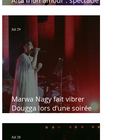
Aïta mon amour : spectacle
sublime à Hammamet
Jul 29
Marwa Nagy fait vibrer
Dougga lors d'une soirée
dédiée au maître Baligh
Hamdi - Par Sofien Manaï
Jul 28