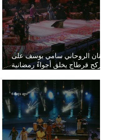
الفنان الروحاني سامي يوسف على
ركح قرطاج يخلق أجواءً رمضانية
في قلب الصيف
6 days ago