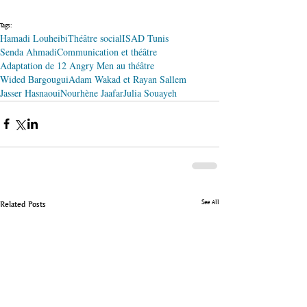
Tags:
Hamadi Louheibi
Théâtre social
ISAD Tunis
Senda Ahmadi
Communication et théâtre
Adaptation de 12 Angry Men au théâtre
Wided Bargougui
Adam Wakad et Rayan Sallem
Jasser Hasnaoui
Nourhène Jaafar
Julia Souayeh
See All
Related Posts