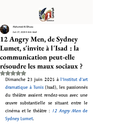
Mohamed Ali Elhaou
Jun 27, 2025
5 min read
12 Angry Men, de Sydney
Lumet, s'invite à l'Isad : la
communication peut-elle
résoudre les maux sociaux ?
Rated NaN out of 5 stars.
Dimanche 23 juin 2025 à 
l'Institut d'art 
dramatique à Tunis
 (Isad), les passionnés 
du théâtre avaient rendez-vous avec une 
œuvre substantielle se situant entre le 
cinéma et le théâtre : 
12 Angry Men
 de 
Sydney Lumet
. 