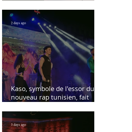
voix de la chanson nationale -
Par Sofien Manaï
2 days ago
Kaso, symbole de l'essor du
nouveau rap tunisien, fait
salle comble au Festival
international de Sfax - Par
Sofien Manaï
3 days ago