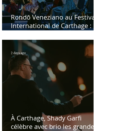
Rondō Veneziano au Festival
International de Carthage :
enfin une rencontre avec le
public tunisien
2 days ago
À Carthage, Shady Garfi
célèbre avec brio les grandes