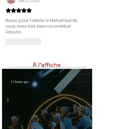
Jun 27, 2025
expression totalement libre
Rated 5 out of 5 stars.
Bravo pour l'article Si Mohamed Ali, 
vous avez très bien reconstitué 
l’œuvre 
Like
Reply
À l'affiche
11 hours ago