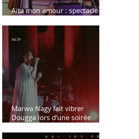
Aïta mon amour : spectacle
sublime à Hammamet
Jul 29
Marwa Nagy fait vibrer
Dougga lors d'une soirée
dédiée au maître Baligh
Hamdi - Par Sofien Manaï