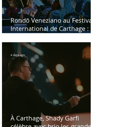
Rondō Veneziano au Festival
International de Carthage :
enfin une rencontre avec le
public tunisien
4 days ago
À Carthage, Shady Garfi
célèbre avec brio les grandes