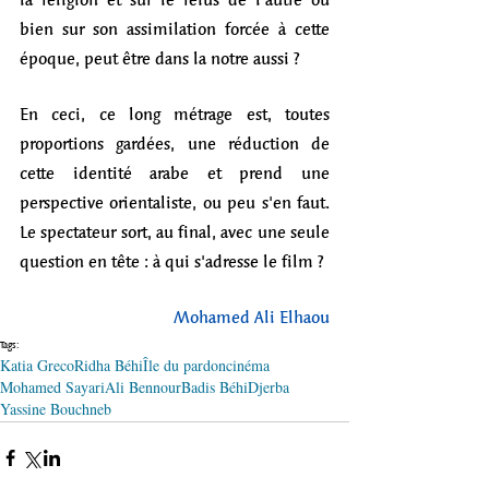
bien sur son assimilation forcée à cette 
époque, peut être dans la notre aussi ?
En ceci, ce long métrage est, toutes 
proportions gardées, une réduction de 
cette identité arabe et prend une 
perspective orientaliste, ou peu s'en faut. 
Le spectateur sort, au final, avec une seule 
question en tête : à qui s'adresse le film ?
Mohamed Ali Elhaou
Tags:
Katia Greco
Ridha Béhi
Île du pardon
cinéma
Mohamed Sayari
Ali Bennour
Badis Béhi
Djerba
Yassine Bouchneb