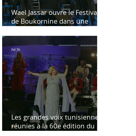
Wael Jassar ouvre le Festival
de Boukornine dans une
ambiance artistique d'osmose,
à guichets fermés - Par Sofien
Manaï
Jul 26
Les grandes voix tunisiennes
réunies à la 60e édition du
Festival International de