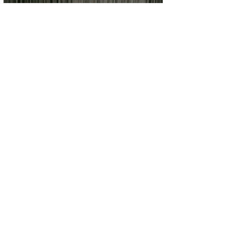
"Labes" de Selim Ben Safia :
énergie au rythme de la cause
palestinienne
Jul 21