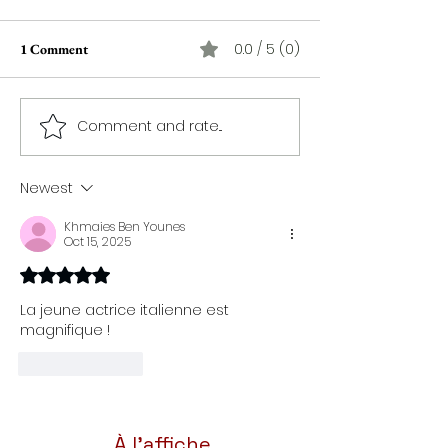
0.0 / 5 (0)
1 Comment
Comment and rate...
فيلم "ود": حين ينهار الحلم
"Asfour Jenna" d
على طاولة الصحافة
Ben Cheikh : Tun
المهجورة
désir d'Italie
Newest
Khmaies Ben Younes
Oct 15, 2025
Rated 5 out of 5 stars.
La jeune actrice italienne est 
magnifique !
Like
Reply
À l'affiche