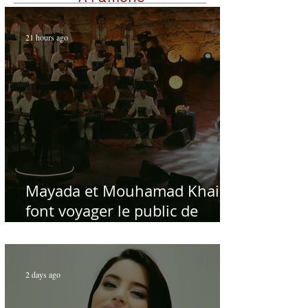
21 hours ago
Mayada et Mouhamad Khairy
font voyager le public de
Carthage dans la gloire du
chant et de la musique arabes
d'antan
2 days ago