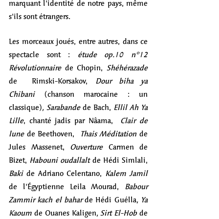
marquant l'identité de notre pays, même 
s'ils sont étrangers. 
Les morceaux joués, entre autres, dans ce 
spectacle sont : 
étude op.10 n°12 
Révolutionnaire 
de Chopin, 
Shéhérazade
de  Rimski-Korsakov, 
Dour biha ya 
Chibani 
(chanson marocaine : un 
classique)
, Sarabande
 de Bach, 
Ellil Ah Ya 
Lille
, chanté jadis par Nâama,  
Clair de 
lune
 de Beethoven,  
Thais Méditation
 de 
Jules Massenet, 
Ouverture
 Carmen de 
Bizet, 
Habouni oudallalt
 de Hédi Simlali, 
Baki 
de Adriano Celentano, 
Kalem Jamil 
de l'Égyptienne Leila Mourad, 
Babour 
Zammir kach el bahar 
de Hédi Guélla
, Ya 
Kaoum 
de Ouanes Kaligen
, Sirt El-Hob 
de 