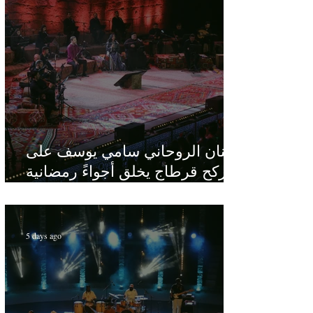
الفنان الروحاني سامي يوسف على
ركح قرطاج يخلق أجواءً رمضانية
في قلب الصيف
5 days ago