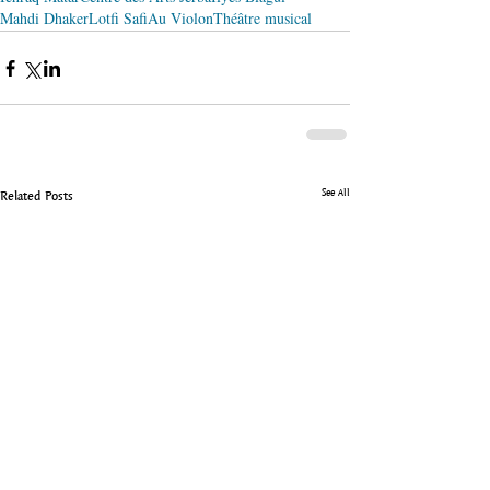
Mahdi Dhaker
Lotfi Safi
Au Violon
Théâtre musical
See All
Related Posts