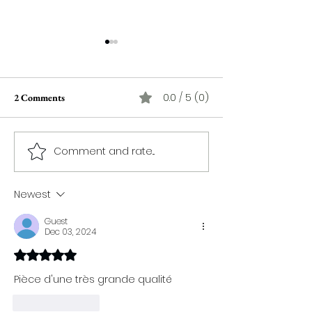
0.0 / 5 (0)
2 Comments
Comment and rate...
Poor Liza de Mark
L'artiste peintre 
Rozovsky : appel à la
Mahieddine : un 
sensibilité dans un monde
féminin d'except
Newest
insensible
Guest
Dec 03, 2024
Rated 5 out of 5 stars.
Pièce d'une très grande qualité 
Like
Reply