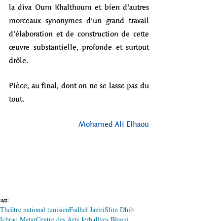
la diva Oum Khalthoum et bien d'autres 
morceaux synonymes d'un grand travail 
d'élaboration et de construction de cette 
œuvre substantielle, profonde et surtout 
drôle.
Pièce, au final, dont on ne se lasse pas du 
tout. 
Mohamed Ali Elhaou
Tags:
Théâtre national tunisien
Fadhel Jaziri
Slim Dhib
Ichraq Matar
Centre des Arts Jerba
Ilyes Blagui