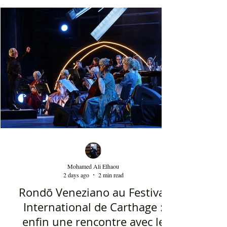
de beauté, ainsi que la foule attirée et entraînée par
cette célébration, comprenant notamment les
youyous, les larmes de bonheur et les
applaudissements sincères. "Ya Loumima" réussit,
sans doute, à capturer toute l'ambivalence de ce
moment précieux grâce à une performance vocal
Mohamed Ali Elhaou
2 days ago
2 min read
Rondō Veneziano au Festival