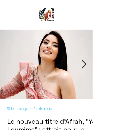
19 hours ago
2 min read
Le nouveau titre d'Afrah, "Ya
Loumima" : attrait pour la