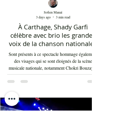
Sofien Manaï
3 days ago
3 min read
À Carthage, Shady Garfi
célèbre avec brio les grandes
voix de la chanson nationale -
Par Sofien Manaï
Sont présents à ce spectacle hommage également
des visages qui se sont éloignés de la scène
musicale nationale, notamment Chokri Bouzayen
et Nourreddine Beji, un plaisir de les retrouver de
nouveau sur scène. Par la suite, c'était autour
d'Asma Ben Ahmed, une voix à la fois puissante
et subliminale. À côté de celle-ci vient Ahmed
Rebaï, un élégant chanteur, présent maintenant
dans l'univers du chant national depuis au moins