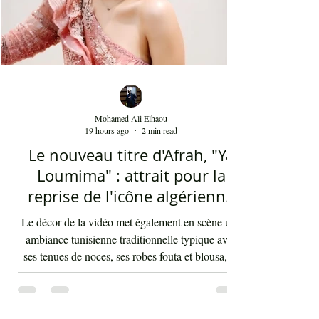
Mohamed Ali Elhaou
19 hours ago
2 min read
Le nouveau titre d'Afrah, "Ya
Loumima" : attrait pour la
reprise de l'icône algérienne
Rabah Driassa
Le décor de la vidéo met également en scène une
ambiance tunisienne traditionnelle typique avec
ses tenues de noces, ses robes fouta et blousa, sa
décoration, ses chandelles festives, ses accessoires