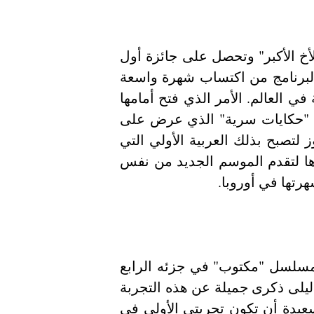
2003 ليلى بن خليفة تشارك في برنامج إيطالي بعنوان "الأخ الأكبر" وتحصل على جائزة أول 
امرأة عربية مشاركة في برنامج إيطالي. وقد مكنها هذا البرنامج من اكتساب شهرة واسعة 
في إيطاليا وتم اختيارها عديد المرات كأجمل امرأة عربية في العالم. الأمر الذي فتح أمامها 
باب أوروبا على مصراعيه لتشارك في البرنامج الفرنسي "حكايات سرية" الذي عرض على 
قناة "تي أف 1" الفرنسية سنة 2014 أين تمكنت من الفوز لتصبح بذلك العربية الأولي التي 
تفوز في برنامج فرنسي. وبعد هذا الفوز الباهر تم اختيارها لتقدم الموسم الجديد من نفس 
هرتها في أوروبا
في سنة 2014 أطلت ليلى من خلال شخصية حليمة في مسلسل "مكتوب" في جزئه الرابع 
لتقوم بدور الفتاة الفقيرة التي يحبها الرجل الغني. وتحمل ليلى ذكرى جميلة عن هذه التجربة 
فتقول "حليمة هي أول تجربة تمثيلية لي في مسيرتي وسعيدة أن تكون تجربتي الأولى في 