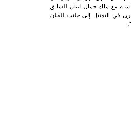
بلدي". وخاضت النجمة تجربة تمثيلية جديدة في نفس السنة مع ملك جمال لبنان السابق 
"وسام حنا" في فيلم "المسكون". كما خاضت تجربة أخرى في التمثيل إلى جانب الفنان 
ل