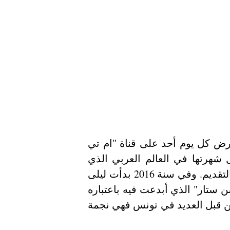
و شاركت في برنامج "الرقص مع النجوم" وهو برنامج يعرض كل يوم أحد على قناة "ام تي 
في" اللبنانية وقد ساعدها هذا البرنامج في توسيع مجال شهرتها في العالم العربي الذي 
اكتشف مواهبها المتعددة في العرض والتمثيل والرقص والتقديم. وفي سنة 2016 بدأت ليلى 
بن خليفة تجربتها التقديمية العربية الأولى مع برنامج "فاشن ستار" الذي أبدعت فيه باعتباره 
مجال عملها الأول. رغم كل ما حققته تبقى ليلى مجهولة من قبل العديد في تونس فهي نجمة 