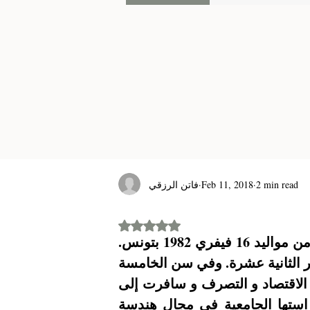
فاتن الرزقي
Feb 11, 2018
2 min read
Rated NaN out of 5 stars.
ليلى بن خليفة هي عارضة أزياء و ممثلة وراقصة تونسية من مواليد 16 فيفري 1982 بتونس. 
بدأت مسيرتها باكرا بالتمرن على الرقص العصري في عمر الثانية عشرة. وفي سن الخامسة 
عشرة بدأت بعرض الأزياء. درست النجمة التونسية شعبة الاقتصاد و التصرف و سافرت إلى 
إيطاليا سنة 2001 بعد حصولها على البكالوريا لتواصل دراستها الجامعية في مجال هندسة 