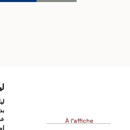
لي
À l'affiche