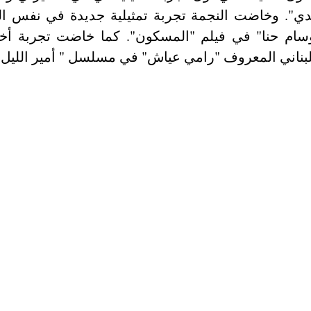
اللبناني المعروف "رامي عياش" في مسلسل " أمير اللي