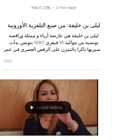
Feb 11, 2018
2 min read
ليلى بن خليفة: من صنع التلفزية الأوروبية
ليلى بن خليفة هي عارضة أزياء و ممثلة وراقصة
تونسية من مواليد 16 فيفري 1982 بتونس. بدأت
Load video