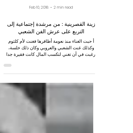
Feb 10, 2018
2 min read
زينة القصرينية : من مرشدة إجتماعية إلى
التربع على عرش الفن الشعبي
أ حبت الغناء منذ نعومة أظافرها فغنت لأم كلثوم
وكذلك غنت الشعبي والعروبي وكان ذلك خلسة،