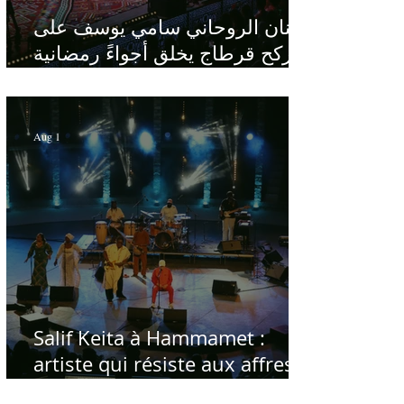
الفنان الروحاني سامي يوسف على
ركح قرطاج يخلق أجواءً رمضانية
في قلب الصيف
Aug 1
Salif Keita à Hammamet :
artiste qui résiste aux affres
du temps