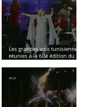
Les grandes voix tunisiennes
réunies à la 60e édition du
Festival International de
Carthage pour célébrer la
République - Par Sofien Manaï
Jul 24