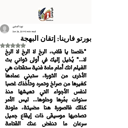
نورة المشري
Jan 26, 2019
3 min read
بورتو فارينا: إتقان البهجة
Rated NaN out of 5 stars.
"خلصنا يا قلاب، الرخ لا الرخ لا الرخ 
لا..." يُخيل إليك في أولى ثواني بث 
الفيلم انك أمام مادة فنية ستقتات هي 
الأخرى من الثورة، ستبني عمادها 
كغيرها من صراخ وتمرد وتأخذك غصبا 
لنفس الأجواء التي تعيشها منذ 
سنوات بمُرها وحلوها... ليس الأمر 
كذلك فالصورة هنا مضيئة، ملونة 
تصاحبها موسيقى ذات إيقاع جميل 
سرعان ما تنفض عنك القتامة 