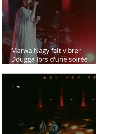
Marwa Nagy fait vibrer
Dougga lors d'une soirée
dédiée au maître Baligh
Hamdi - Par Sofien Manaï
Jul 28