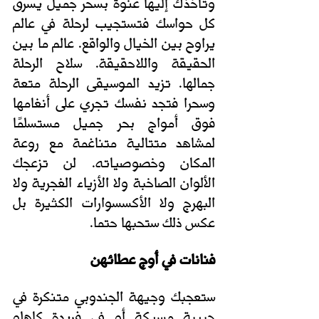
وتأخذك إليها عنوة بسحر جميل يسرق 
كل حواسك فتستجيب لرحلة في عالم 
يراوح بين الخيال والواقع. عالم ما بين 
الحقيقة واللاحقيقة. سلاح الرحلة 
جمالها. تزيد الموسيقى الرحلة متعة 
وسحرا فتجد نفسك تجري على أنغامها 
فوق أمواج بحر جميل مستسلمًا 
لمشاهد متتالية متناغمة مع روعة 
المكان وخصوصياته. لن تزعجك 
الألوان الصاخبة ولا الأزياء الغجرية ولا 
البهرج ولا الأكسسوارات الكثيرة بل 
عكس ذلك ستحبها حتما.
فنانات في أوج عطائهن
ستعجبك وجيهة الجندوبي متنكرة في 
حبيبة مسيكة أو في فريدة كاهلو 