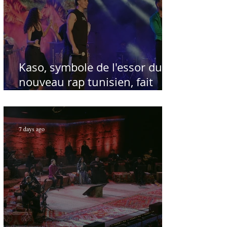
Kaso, symbole de l'essor du
nouveau rap tunisien, fait
salle comble au Festival
international de Sfax - Par
Sofien Manaï
7 days ago