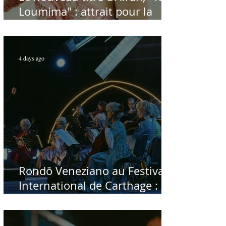
Loumima" : attrait pour la
reprise de l'icône algérienne
Rabah Driassa
4 days ago
Rondō Veneziano au Festival
International de Carthage :
enfin une rencontre avec le
public tunisien