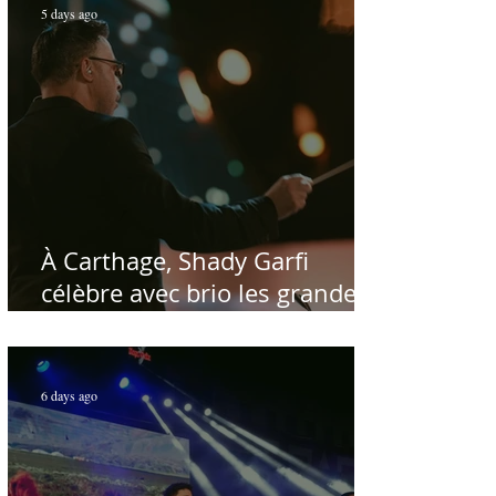
5 days ago
À Carthage, Shady Garfi
célèbre avec brio les grandes
voix de la chanson nationale -
Par Sofien Manaï
6 days ago