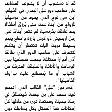
قد لا نستغرب أن لا يتعرف المشاهد 
على صاحب دور علي البحري في الفيلم، 
ابن سي فرج الذي يعود من مرسيليا 
للزواج من ابنة عمه حتى يُرزق أطفالا 
بعد علاقة بفرنسية لم تثمر أبناءً. علي 
رجل اربعيني ذو كرش بارزة واصلع يبدو 
بسيطا درجة البله تنتظر أن يتكلم 
لتتعرف على صاحب الدور الذي طالمَا 
أدّى أدوارا مختلفة جمعت معظمها بين 
الوسامة والأناقة والطبقة المترفة من 
الشباب أو ما يُصطلح عليه ب"ولد 
الفاميليا".
 كسر دور "علي" القالب الذي انحصر 
فيه محمد علي بن جمعة فينطلق في 
رحلة جميلة وممتعة ترى من خلالها كل 
إمكانات هذا الممثل بكل بساطة دون 