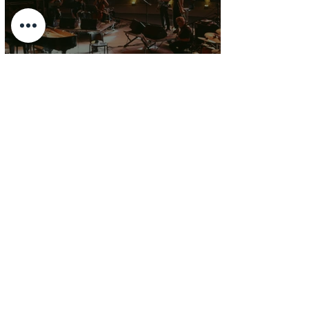
فرج سليمان في الدورة الستين
من مهرجان الحمامات : إمتاع
ومؤانسة في مناخ هادئ يقدر الأذن
Jul 22
"Labes" de Selim Ben Safia :