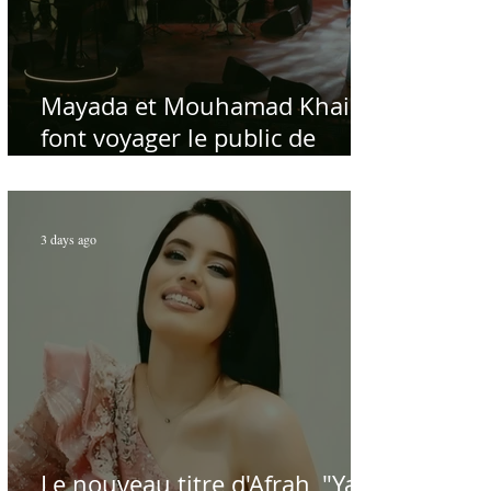
Mayada et Mouhamad Khairy
font voyager le public de
Carthage dans la gloire du
chant et de la musique arabes
d'antan
3 days ago
Le nouveau titre d'Afrah, "Ya