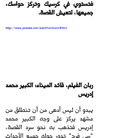
فتستوي في كرسيك وتركز حواسك، 
جميعها، لتعيش القصة.
https://www.youtube.com/watch?v=z966rWB9t20
ربان الفيلم، قائد الميناء: الكبير محمد 
إدريس
يبدو أن ليس أدهى من أن تنطلق من 
مشهد يركز على وجه الكبير محمد 
إدريس فتذهب به نحو سرد القصة، 
"سي فرج" تدور حوله جميع الأحداث 