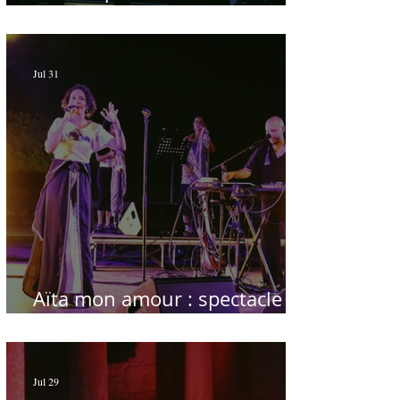
du temps
Jul 31
Aïta mon amour : spectacle
sublime à Hammamet
Jul 29