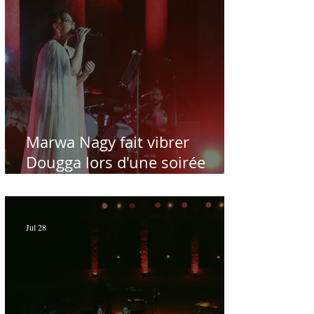
Marwa Nagy fait vibrer
Dougga lors d'une soirée
dédiée au maître Baligh
Hamdi - Par Sofien Manaï
Jul 28