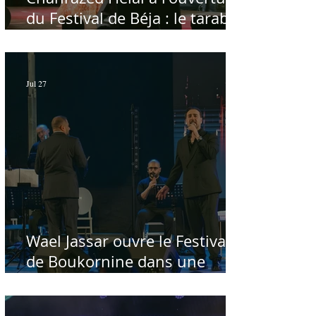
du Festival de Béja : le tarab
au chevet des régions
Jul 27
Wael Jassar ouvre le Festival
de Boukornine dans une
ambiance artistique d'osmose,
à guichets fermés - Par Sofien