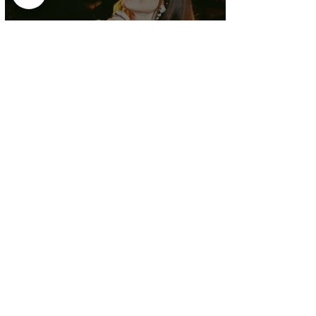
Yara au Festival de
Hammamet a ravi un public
en attente du moindre zeste
de beauté
Jul 17