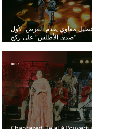
عطيل معاوي يقدم العرض الأول
"صدى الأطلس" على ركح
الحمامات : موسيقى تبحث عن
طابعها الخاص
Jul 27
Chahrazed Helal à l'ouverture