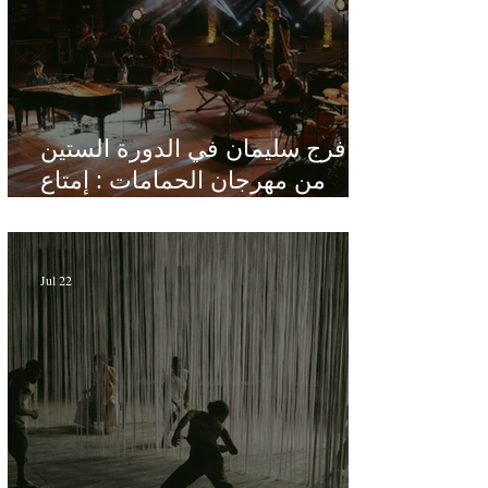
فرج سليمان في الدورة الستين
من مهرجان الحمامات : إمتاع
ومؤانسة في مناخ هادئ يقدر الأذن
Jul 22