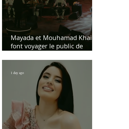
Mayada et Mouhamad Khairy
font voyager le public de
Carthage dans la gloire du
chant et de la musique arabes
d'antan
1 day ago