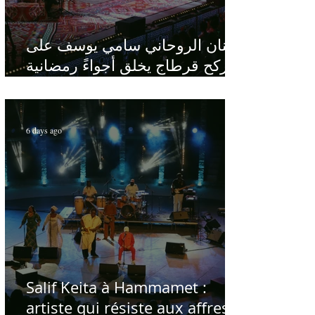
الفنان الروحاني سامي يوسف على
ركح قرطاج يخلق أجواءً رمضانية
في قلب الصيف
6 days ago
Salif Keita à Hammamet :
artiste qui résiste aux affres