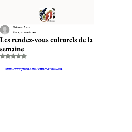
Abdekaoui Dorra
Nov 6, 2016
0 min read
Les rendez-vous culturels de la
semaine
Rated NaN out of 5 stars.
https://www.youtube.com/watch?v=krBBiZZZx8E