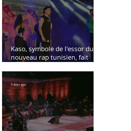
Kaso, symbole de l'essor du
nouveau rap tunisien, fait
salle comble au Festival
international de Sfax - Par
Sofien Manaï
5 days ago