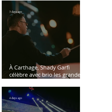
public tunisien
3 days ago
À Carthage, Shady Garfi
célèbre avec brio les grandes
voix de la chanson nationale -
Par Sofien Manaï
4 days ago