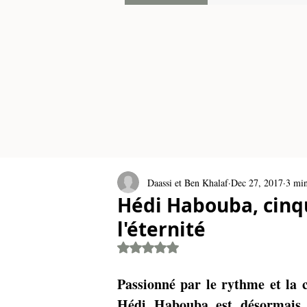
Daassi et Ben Khalaf
Dec 27, 2017
3 min
Hédi Habouba, cinq
l'éternité
Rated NaN out of 5 stars.
Passionné par le rythme et la c
Hédi Habouba est désormais 