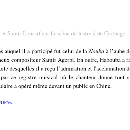
t Samir Loussif sur la scène du festival de Carthage 
 auquel il a participé fut celui de la 
Nouba
 à l’aube d
meux compositeur Samir Agerbi. En outre, Habouba a fai
ite desquelles il a reçu l’admiration et l'acclamation de
 par ce registre musical où le chanteur donne tout su
pulaire a opéré même devant un public en Chine.
2fJF5w