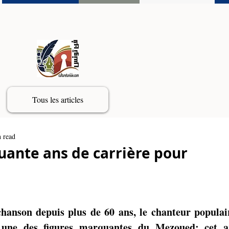
Tous les articles
 read
uante ans de carrière pour
hanson depuis plus de 60 ans, le chanteur populair
une des figures marquantes du Mezoued: cet ar