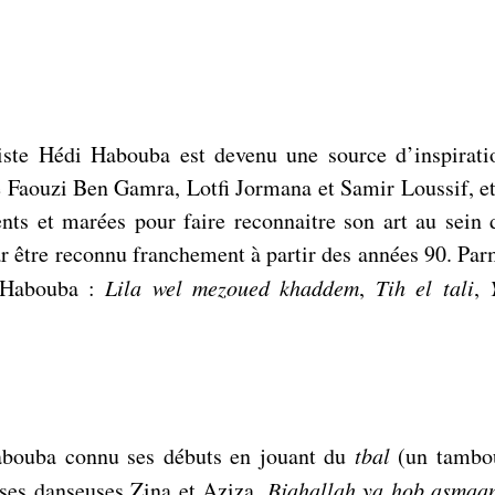
iste Hédi Habouba est devenu une source d’inspiratio
e Faouzi Ben Gamra, Lotfi Jormana et Samir Loussif, etc
nts et marées pour faire reconnaitre son art au sein d
r être reconnu franchement à partir des années 90. Parm
 Habouba : 
Lila wel mezoued khaddem
, 
Tih el tali
, 
abouba connu ses débuts en jouant du 
tbal
 (un tambou
ses danseuses Zina et Aziza. 
Bjahallah ya hob asmaa