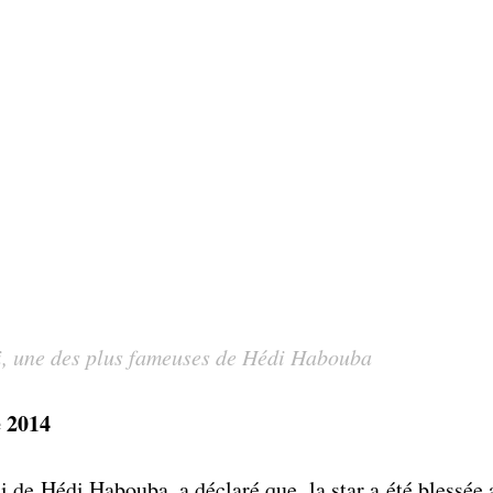
li, une des plus fameuses de Hédi Habouba
e 2014
e Hédi Habouba, a déclaré que  la star a été blessée a