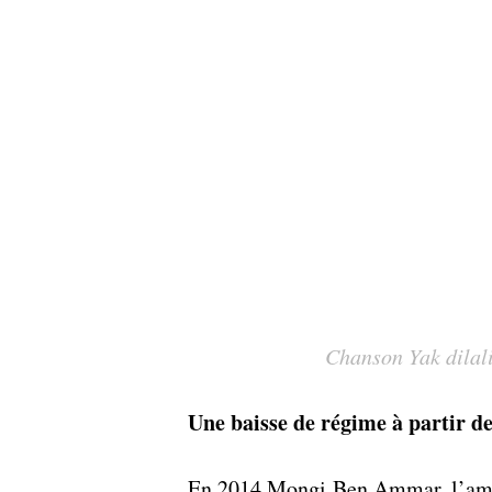
 Chanson Yak dila
Une baisse de régime à partir d
En 2014 Mongi Ben Ammar, l’ami d